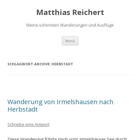
Matthias Reichert
Meine schönsten Wanderungen und Ausflüge
Zum
Menü
Inhalt
springen
SCHLAGWORT-ARCHIVE:
HERBSTADT
Wanderung von Irmelshausen nach
Herbstadt
Schreibe eine Antwort
Diese Wanderung führte mich vom Irmelshäuser See durch