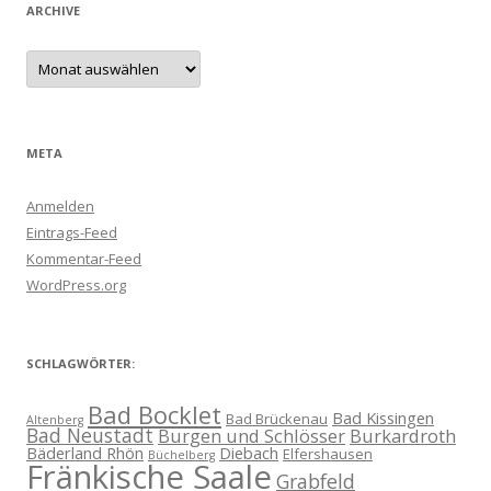
ARCHIVE
Archive
META
Anmelden
Eintrags-Feed
Kommentar-Feed
WordPress.org
SCHLAGWÖRTER:
Bad Bocklet
Bad Kissingen
Bad Brückenau
Altenberg
Bad Neustadt
Burgen und Schlösser
Burkardroth
Bäderland Rhön
Diebach
Elfershausen
Büchelberg
Fränkische Saale
Grabfeld