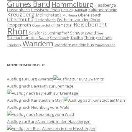
Grünes Band
Hammelburg
Hassberge
Hassenbach
Hessische Rhön
Kaltennordheim
Hetzlos
Hollstadt
Kreuzberg
Mellrichstadt
Oberelsbach
Morlesau
Oberthulba
Ostheim vor der Rhön
Oerlenbach
Reisebericht
Poppenroth
Ramsthal
Querbachshof
Rhön
Salzforst
Schwarzwald
Schlimpfhof
See
Steinach an der Saale
Stralsbach
Thulba
Thüringer Rhön
Wandern
Wandern mit dem bus
Trimburg
Windshausen
MEINE REISEBERICHTE:
Ausflug zur Burg Zwernitz
Ausflug nach Bayreuth zur Eremitage
Ausflug nach Karlstadt am Main
Ausflug nach Neunburg vorm Wald
Ausflug zur Burg Altenstein in den Hassbergen