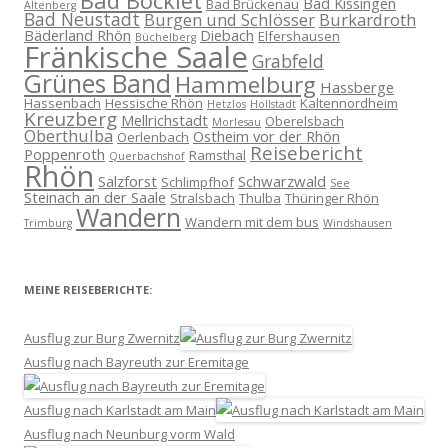
Bad Bocklet
Bad Kissingen
Bad Brückenau
Altenberg
Bad Neustadt
Burgen und Schlösser
Burkardroth
Bäderland Rhön
Diebach
Elfershausen
Büchelberg
Fränkische Saale
Grabfeld
Grünes Band
Hammelburg
Hassberge
Hassenbach
Hessische Rhön
Kaltennordheim
Hetzlos
Hollstadt
Kreuzberg
Mellrichstadt
Oberelsbach
Morlesau
Oberthulba
Ostheim vor der Rhön
Oerlenbach
Reisebericht
Poppenroth
Ramsthal
Querbachshof
Rhön
Salzforst
Schwarzwald
Schlimpfhof
See
Steinach an der Saale
Stralsbach
Thulba
Thüringer Rhön
Wandern
Wandern mit dem bus
Trimburg
Windshausen
MEINE REISEBERICHTE:
Ausflug zur Burg Zwernitz
Ausflug nach Bayreuth zur Eremitage
Ausflug nach Karlstadt am Main
Ausflug nach Neunburg vorm Wald