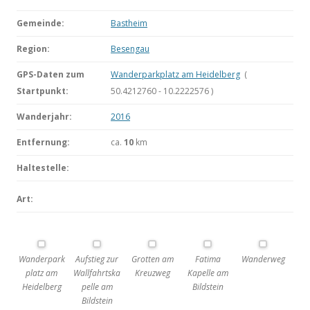
Gemeinde:
Bastheim
Region:
Besengau
GPS-Daten zum
Wanderparkplatz am Heidelberg
(
Startpunkt:
50.4212760 - 10.2222576 )
Wanderjahr:
2016
Entfernung:
ca.
10
km
Haltestelle:
Art:
Wanderpark
Aufstieg zur
Grotten am
Fatima
Wanderweg
platz am
Wallfahrtska
Kreuzweg
Kapelle am
Heidelberg
pelle am
Bildstein
Bildstein