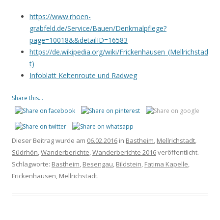
https://www.rhoen-
grabfeld.de/Service/Bauen/Denkmalpflege?
page=10018&&detailID=16583
https://de.wikipedia.org/wiki/Frickenhausen_(Mellrichstad
t)
Infoblatt Keltenroute und Radweg
Share this...
Dieser Beitrag wurde am
06.02.2016
in
Bastheim
,
Mellrichstadt
,
Südrhön
,
Wanderberichte
,
Wanderberichte 2016
veröffentlicht.
Schlagworte:
Bastheim
,
Besengau
,
Bildstein
,
Fatima Kapelle
,
Frickenhausen
,
Mellrichstadt
.