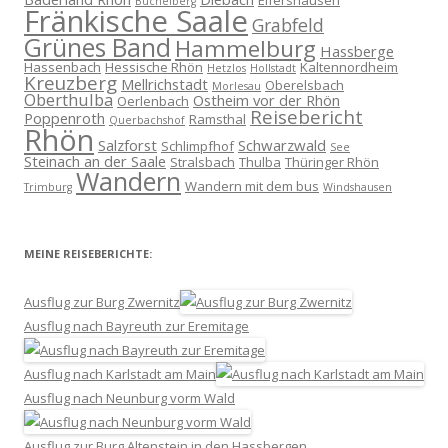
Elfershausen
Büchelberg
Fränkische Saale
Grabfeld
Grünes Band
Hammelburg
Hassberge
Hassenbach
Hessische Rhön
Kaltennordheim
Hetzlos
Hollstadt
Kreuzberg
Mellrichstadt
Oberelsbach
Morlesau
Oberthulba
Ostheim vor der Rhön
Oerlenbach
Reisebericht
Poppenroth
Ramsthal
Querbachshof
Rhön
Salzforst
Schwarzwald
Schlimpfhof
See
Steinach an der Saale
Stralsbach
Thulba
Thüringer Rhön
Wandern
Wandern mit dem bus
Trimburg
Windshausen
MEINE REISEBERICHTE:
Ausflug zur Burg Zwernitz
Ausflug nach Bayreuth zur Eremitage
Ausflug nach Karlstadt am Main
Ausflug nach Neunburg vorm Wald
Ausflug zur Burg Altenstein in den Hassbergen