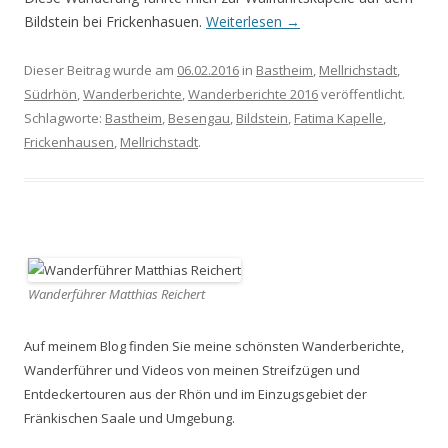
Bildstein bei Frickenhasuen.
Weiterlesen
→
Dieser Beitrag wurde am
06.02.2016
in
Bastheim
,
Mellrichstadt
,
Südrhön
,
Wanderberichte
,
Wanderberichte 2016
veröffentlicht.
Schlagworte:
Bastheim
,
Besengau
,
Bildstein
,
Fatima Kapelle
,
Frickenhausen
,
Mellrichstadt
.
Wanderführer Matthias Reichert
Auf meinem Blog finden Sie meine schönsten Wanderberichte,
Wanderführer und Videos von meinen Streifzügen und
Entdeckertouren aus der Rhön und im Einzugsgebiet der
Fränkischen Saale und Umgebung.