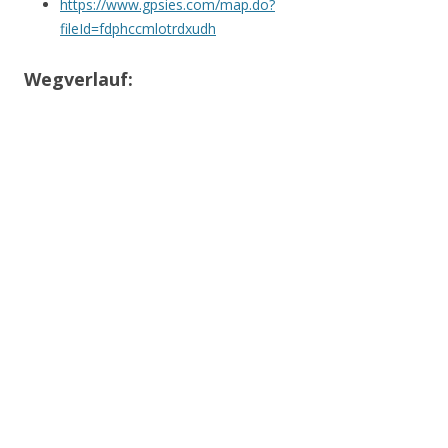
https://www.gpsies.com/map.do?
fileId=fdphccmlotrdxudh
Wegverlauf: