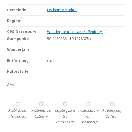
Gemeinde:
Ostheim v.d. Rhön
Region:
GPS-Daten zum
Wanderparkplatz am Kaffenberg
(
Startpunkt:
50.4469986 - 10.1778975 )
Wanderjahr:
Entfernung:
ca.
km
Haltestelle:
Art:
Ausblich am
Rastplatz bei
aufstieg zum
Rastplatz am
Ausblick auf
Heidelberg
Ostheim
Gr.
Gr,
Ostheim
Lindenberg
Lindenberg