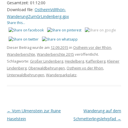
Gesamtzeit:
01:12:00
Download file:
OstheimVdRhön-
WanderungZumGrLindenberg.gpx
Share this...
Dieser Beitrag wurde am
12.09.2015
in
Ostheim vor der Rhön
,
Wanderberichte
,
Wanderberichte 2015
veröffentlicht.
Schlagworte:
Großer Lindenberg
,
Heidelberg
,
Kaffenberg
,
Kleiner
Lindenberg
,
Oberwaldbehrungen
,
Ostheim vo der Rhön
,
Unterwaldbehrungen
,
Wanderparkplatz
.
Beitrags-
←
Vom Ulmenstein zur Ruine
Wanderung auf dem
Navigation
Haselstein
Schmetterlingslehrpfad
→