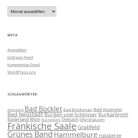
Archive
META
Anmelden
Eintrags-Feed
Kommentar-Feed
WordPress.org
SCHLAGWÖRTER:
Bad Bocklet
Bad Kissingen
Bad Brückenau
Altenberg
Bad Neustadt
Burgen und Schlösser
Burkardroth
Bäderland Rhön
Diebach
Elfershausen
Büchelberg
Fränkische Saale
Grabfeld
Grünes Band
Hammelburg
Hassberge