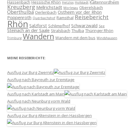
Hassenbach
Hessische Rhön
Kaltennordheim
Hetzlos
Hollstadt
Kreuzberg
Mellrichstadt
Oberelsbach
Morlesau
Oberthulba
Ostheim vor der Rhön
Oerlenbach
Reisebericht
Poppenroth
Ramsthal
Querbachshof
Rhön
Salzforst
Schwarzwald
Schlimpfhof
See
Steinach an der Saale
Stralsbach
Thulba
Thüringer Rhön
Wandern
Wandern mit dem bus
Trimburg
Windshausen
MEINE REISEBERICHTE:
Ausflug zur Burg Zwernitz
Ausflug nach Bayreuth zur Eremitage
Ausflug nach Karlstadt am Main
Ausflug nach Neunburg vorm Wald
Ausflug zur Burg Altenstein in den Hassbergen