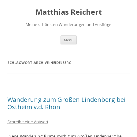
Matthias Reichert
Meine schönsten Wanderungen und Ausflüge
Zum
Menü
Inhalt
springen
SCHLAGWORT-ARCHIVE:
HEIDELBERG
Wanderung zum Großen Lindenberg bei
Ostheim v.d. Rhön
Schreibe eine Antwort
Diese Wanderung führte mich zum Großen Lindenberg bei