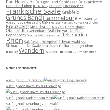
Bad Neustadt
Burgen und Schlösser
Burkardroth
Bäderland Rhön
Diebach
Elfershausen
Büchelberg
Fränkische Saale
Grabfeld
Grünes Band
Hammelburg
Hassberge
Hassenbach
Hessische Rhön
Kaltennordheim
Hetzlos
Hollstadt
Kreuzberg
Mellrichstadt
Oberelsbach
Morlesau
Oberthulba
Ostheim vor der Rhön
Oerlenbach
Reisebericht
Poppenroth
Ramsthal
Querbachshof
Rhön
Salzforst
Schwarzwald
Schlimpfhof
See
Steinach an der Saale
Stralsbach
Thulba
Thüringer Rhön
Wandern
Wandern mit dem bus
Trimburg
Windshausen
MEINE REISEBERICHTE:
Ausflug zur Burg Zwernitz
Ausflug nach Bayreuth zur Eremitage
Ausflug nach Karlstadt am Main
Ausflug nach Neunburg vorm Wald