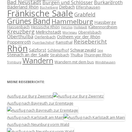
Bad Neustadt
Burgen und Schlösser
Burkardroth
Bäderland Rhön
Diebach
Elfershausen
Büchelberg
Fränkische Saale
Grabfeld
Grünes Band
Hammelburg
Hassberge
Hassenbach
Hessische Rhön
Kaltennordheim
Hetzlos
Hollstadt
Kreuzberg
Mellrichstadt
Oberelsbach
Morlesau
Oberthulba
Ostheim vor der Rhön
Oerlenbach
Reisebericht
Poppenroth
Ramsthal
Querbachshof
Rhön
Salzforst
Schwarzwald
Schlimpfhof
See
Steinach an der Saale
Stralsbach
Thulba
Thüringer Rhön
Wandern
Wandern mit dem bus
Trimburg
Windshausen
MEINE REISEBERICHTE:
Ausflug zur Burg Zwernitz
Ausflug nach Bayreuth zur Eremitage
Ausflug nach Karlstadt am Main
Ausflug nach Neunburg vorm Wald