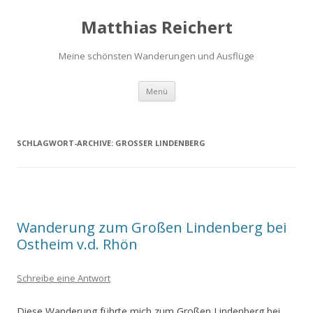
Matthias Reichert
Meine schönsten Wanderungen und Ausflüge
Zum
Menü
Inhalt
springen
SCHLAGWORT-ARCHIVE:
GROSSER LINDENBERG
Wanderung zum Großen Lindenberg bei
Ostheim v.d. Rhön
Schreibe eine Antwort
Diese Wanderung führte mich zum Großen Lindenberg bei