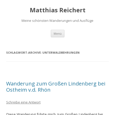
Matthias Reichert
Meine schönsten Wanderungen und Ausflüge
Zum
Menü
Inhalt
springen
SCHLAGWORT-ARCHIVE:
UNTERWALDBEHRUNGEN
Wanderung zum Großen Lindenberg bei
Ostheim v.d. Rhön
Schreibe eine Antwort
Diese Wanderung führte mich zum Großen Lindenberg bei