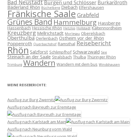
Bad Neustadt
Burgen und Schlösser
Burkardroth
Bäderland Rhön
Diebach
Elfershausen
Büchelberg
Fränkische Saale
Grabfeld
Grünes Band
Hammelburg
Hassberge
Hassenbach
Hessische Rhön
Kaltennordheim
Hetzlos
Hollstadt
Kreuzberg
Mellrichstadt
Oberelsbach
Morlesau
Oberthulba
Ostheim vor der Rhön
Oerlenbach
Reisebericht
Poppenroth
Ramsthal
Querbachshof
Rhön
Salzforst
Schwarzwald
Schlimpfhof
See
Steinach an der Saale
Stralsbach
Thulba
Thüringer Rhön
Wandern
Wandern mit dem bus
Trimburg
Windshausen
MEINE REISEBERICHTE:
Ausflug zur Burg Zwernitz
Ausflug nach Bayreuth zur Eremitage
Ausflug nach Karlstadt am Main
Ausflug nach Neunburg vorm Wald