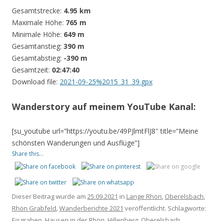
Gesamtstrecke:
4.95 km
Maximale Höhe:
765 m
Minimale Höhe:
649 m
Gesamtanstieg:
390 m
Gesamtabstieg:
-390 m
Gesamtzeit:
02:47:40
Download file:
2021-09-25%2015_31_39.gpx
Wanderstory auf meinem YouTube Kanal:
[su_youtube url=”https://youtu.be/49PJlmtFlJ8″ title=”Meine
schönsten Wanderungen und Ausflüge”]
Share this...
Dieser Beitrag wurde am
25.09.2021
in
Lange Rhön
,
Oberelsbach
,
Rhön Grabfeld
,
Wanderberichte 2021
veröffentlicht. Schlagworte:
Eisgraben
,
Hausen in der Rhön
,
Hillenberg
,
Oberelsbach
.