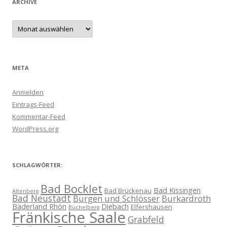
ARCHIVE
Archive
META
Anmelden
Eintrags-Feed
Kommentar-Feed
WordPress.org
SCHLAGWÖRTER:
Bad Bocklet
Bad Kissingen
Bad Brückenau
Altenberg
Bad Neustadt
Burgen und Schlösser
Burkardroth
Bäderland Rhön
Diebach
Elfershausen
Büchelberg
Fränkische Saale
Grabfeld