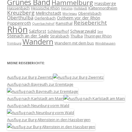
Grünes Band
Hammelburg
Hassberge
Hassenbach
Hessische Rhön
Kaltennordheim
Hetzlos
Hollstadt
Kreuzberg
Mellrichstadt
Oberelsbach
Morlesau
Oberthulba
Ostheim vor der Rhön
Oerlenbach
Reisebericht
Poppenroth
Ramsthal
Querbachshof
Rhön
Salzforst
Schwarzwald
Schlimpfhof
See
Steinach an der Saale
Stralsbach
Thulba
Thüringer Rhön
Wandern
Wandern mit dem bus
Trimburg
Windshausen
MEINE REISEBERICHTE:
Ausflug zur Burg Zwernitz
Ausflug nach Bayreuth zur Eremitage
Ausflug nach Karlstadt am Main
Ausflug nach Neunburg vorm Wald
Ausflug zur Burg Altenstein in den Hassbergen