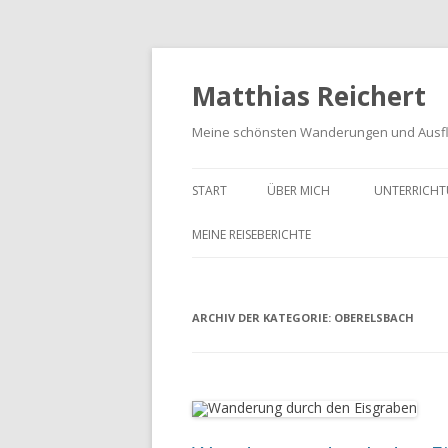
Matthias Reichert
Meine schönsten Wanderungen und Ausf
START
ÜBER MICH
UNTERRICHT
MEINE REISEBERICHTE
FRANKENWALD URLAUB 2023
ARCHIV DER KATEGORIE:
MEIN SCHWARZWALD URLAUB
OBERELSBACH
2018
UNTERWEGS IM GOTTESGARTEN
WANDERN IN DER OBERPFALZ
2021