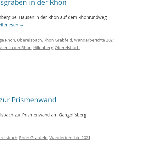
sgraben in der Rhön
MEINE WANDERUNGEN 2019
enberg bei Hausen in der Rhön auf dem Rhönrundweg
MEINE WANDERUNGEN 2020
iterlesen
→
MEINE WANDERUNGEN 2021
ge Rhön
,
Oberelsbach
,
Rhön Grabfeld
,
Wanderberichte 2021
sen in der Rhön
,
Hillenberg
,
Oberelsbach
.
MEINE WANDERUNGEN VOM
KREUZBERG BIS HAMMELBURG
VOM KREUZBERG NACH
HAMMELBURG
WANDERFÜHRER
 zur Prismenwand
WANDERN AM GRÜNEN BAND IN
DER RHÖN UND GRABFELD
elsbach zur Prismenwand am Gangolfsberg
relsbach
,
Rhön Grabfeld
,
Wanderberichte 2021