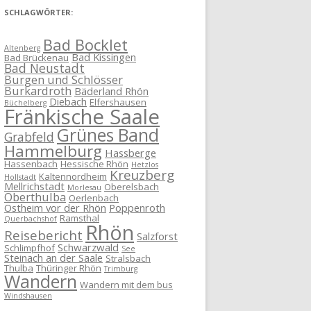
SCHLAGWÖRTER:
Bad Bocklet
Altenberg
Bad Kissingen
Bad Brückenau
Bad Neustadt
Burgen und Schlösser
Burkardroth
Bäderland Rhön
Diebach
Elfershausen
Büchelberg
Fränkische Saale
Grünes Band
Grabfeld
Hammelburg
Hassberge
Hassenbach
Hessische Rhön
Hetzlos
Kreuzberg
Kaltennordheim
Hollstadt
Mellrichstadt
Oberelsbach
Morlesau
Oberthulba
Oerlenbach
Ostheim vor der Rhön
Poppenroth
Ramsthal
Querbachshof
Rhön
Reisebericht
Salzforst
Schwarzwald
Schlimpfhof
See
Steinach an der Saale
Stralsbach
Thulba
Thüringer Rhön
Trimburg
Wandern
Wandern mit dem bus
Windshausen