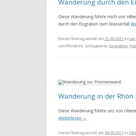
Wanderung durch den Ei
WANDERURLAUB FÜSSEN 2022
Diese Wanderung führte mich von Hill
durch den Eisgraben zum Wasserfall
We
WANDERURLAUB IM OBEREN
MAINTAL
Dieser Beitrag wurde am
25.09.2021
in
Lan
veröffentlicht. Schlagworte:
Eisgraben
,
Hau
Wanderung in der Rhön
Diese Wanderung führte uns von Ober
Weiterlesen
→
Dieser Beitrag wurde am
04.09.2021
in
Obe