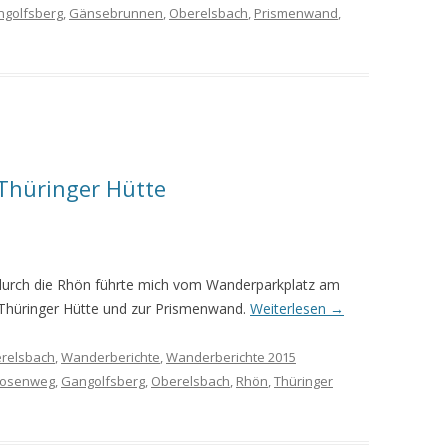
golfsberg
,
Gänsebrunnen
,
Oberelsbach
,
Prismenwand
,
Thüringer Hütte
urch die Rhön führte mich vom Wanderparkplatz am
Thüringer Hütte und zur Prismenwand.
Weiterlesen
→
relsbach
,
Wanderberichte
,
Wanderberichte 2015
zosenweg
,
Gangolfsberg
,
Oberelsbach
,
Rhön
,
Thüringer