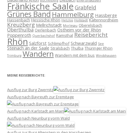
Elfershausen
Büchelberg
Fränkische Saale
Grabfeld
Grünes Band
Hammelburg
Hassberge
Hassenbach
Hessische Rhön
Kaltennordheim
Hetzlos
Hollstadt
Kreuzberg
Mellrichstadt
Oberelsbach
Morlesau
Oberthulba
Ostheim vor der Rhön
Oerlenbach
Reisebericht
Poppenroth
Ramsthal
Querbachshof
Rhön
Salzforst
Schwarzwald
Schlimpfhof
See
Steinach an der Saale
Stralsbach
Thulba
Thüringer Rhön
Wandern
Wandern mit dem bus
Trimburg
Windshausen
MEINE REISEBERICHTE:
Ausflug zur Burg Zwernitz
Ausflug nach Bayreuth zur Eremitage
Ausflug nach Karlstadt am Main
Ausflug nach Neunburg vorm Wald
Ausflug zur Burg Altenstein in den Hassbergen