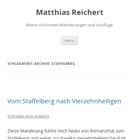
Matthias Reichert
Meine schönsten Wanderungen und Ausflüge
Zum
Menü
Inhalt
springen
SCHLAGWORT-ARCHIVE:
STAFFELBERG
Vom Staffelberg nach Vierzehnheiligen
Schreibe eine Antwort
Diese Wanderung führte mich heute von Romansthal zum
Staffelberg und weiter zur Basilika Vierzehnheiligen bei Bad