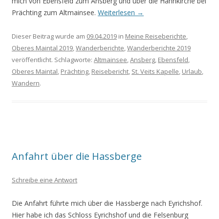
mich von Ebensfeld zum Ansberg und über die Hahnkirche bei
Prächting zum Altmainsee.
Weiterlesen
→
Dieser Beitrag wurde am
09.04.2019
in
Meine Reiseberichte
,
Oberes Maintal 2019
,
Wanderberichte
,
Wanderberichte 2019
veröffentlicht. Schlagworte:
Altmainsee
,
Ansberg
,
Ebensfeld
,
Oberes Maintal
,
Prächting
,
Reisebericht
,
St. Veits Kapelle
,
Urlaub
,
Wandern
.
Anfahrt über die Hassberge
Schreibe eine Antwort
Die Anfahrt führte mich über die Hassberge nach Eyrichshof.
Hier habe ich das Schloss Eyrichshof und die Felsenburg