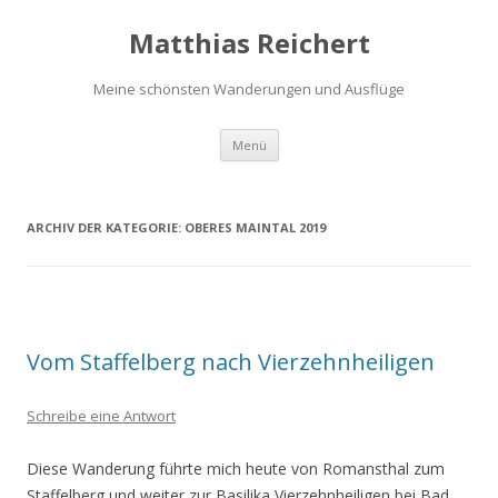
Matthias Reichert
Meine schönsten Wanderungen und Ausflüge
Zum
Menü
Inhalt
springen
ARCHIV DER KATEGORIE:
OBERES MAINTAL 2019
Vom Staffelberg nach Vierzehnheiligen
Schreibe eine Antwort
Diese Wanderung führte mich heute von Romansthal zum
Staffelberg und weiter zur Basilika Vierzehnheiligen bei Bad