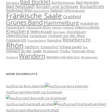
Bad Bocklet
Bad Kissingen
Bad Brückenau
Altenberg
Bad Neustadt
Burgen und Schlösser
Burkardroth
Bäderland Rhön
Diebach
Elfershausen
Büchelberg
Fränkische Saale
Grabfeld
Grünes Band
Hammelburg
Hassberge
Hassenbach
Hessische Rhön
Kaltennordheim
Hetzlos
Hollstadt
Kreuzberg
Mellrichstadt
Oberelsbach
Morlesau
Oberthulba
Ostheim vor der Rhön
Oerlenbach
Reisebericht
Poppenroth
Ramsthal
Querbachshof
Rhön
Salzforst
Schwarzwald
Schlimpfhof
See
Steinach an der Saale
Stralsbach
Thulba
Thüringer Rhön
Wandern
Wandern mit dem bus
Trimburg
Windshausen
MEINE REISEBERICHTE:
Ausflug zur Burg Zwernitz
Ausflug nach Bayreuth zur Eremitage
Ausflug nach Karlstadt am Main
Ausflug nach Neunburg vorm Wald