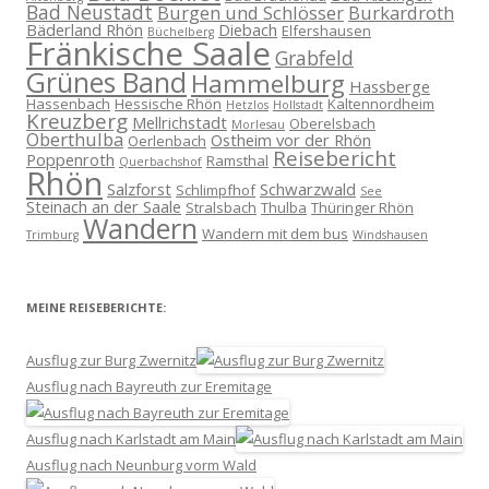
Bad Neustadt
Burgen und Schlösser
Burkardroth
Bäderland Rhön
Diebach
Elfershausen
Büchelberg
Fränkische Saale
Grabfeld
Grünes Band
Hammelburg
Hassberge
Hassenbach
Hessische Rhön
Kaltennordheim
Hetzlos
Hollstadt
Kreuzberg
Mellrichstadt
Oberelsbach
Morlesau
Oberthulba
Ostheim vor der Rhön
Oerlenbach
Reisebericht
Poppenroth
Ramsthal
Querbachshof
Rhön
Salzforst
Schwarzwald
Schlimpfhof
See
Steinach an der Saale
Stralsbach
Thulba
Thüringer Rhön
Wandern
Wandern mit dem bus
Trimburg
Windshausen
MEINE REISEBERICHTE:
Ausflug zur Burg Zwernitz
Ausflug nach Bayreuth zur Eremitage
Ausflug nach Karlstadt am Main
Ausflug nach Neunburg vorm Wald