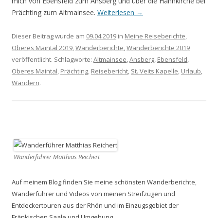
mich von Ebensfeld zum Ansberg und über die Hahnkirche bei
Prächting zum Altmainsee.
Weiterlesen
→
Dieser Beitrag wurde am
09.04.2019
in
Meine Reiseberichte
,
Oberes Maintal 2019
,
Wanderberichte
,
Wanderberichte 2019
veröffentlicht. Schlagworte:
Altmainsee
,
Ansberg
,
Ebensfeld
,
Oberes Maintal
,
Prächting
,
Reisebericht
,
St. Veits Kapelle
,
Urlaub
,
Wandern
.
Wanderführer Matthias Reichert
Auf meinem Blog finden Sie meine schönsten Wanderberichte,
Wanderführer und Videos von meinen Streifzügen und
Entdeckertouren aus der Rhön und im Einzugsgebiet der
Fränkischen Saale und Umgebung.