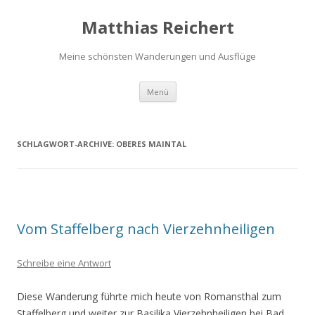
Matthias Reichert
Meine schönsten Wanderungen und Ausflüge
Zum
Menü
Inhalt
springen
SCHLAGWORT-ARCHIVE:
OBERES MAINTAL
Vom Staffelberg nach Vierzehnheiligen
Schreibe eine Antwort
Diese Wanderung führte mich heute von Romansthal zum
Staffelberg und weiter zur Basilika Vierzehnheiligen bei Bad