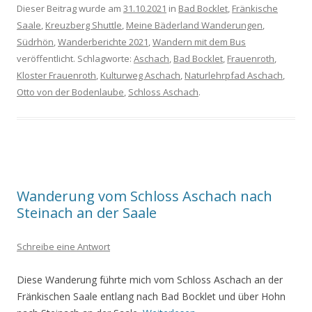
Dieser Beitrag wurde am
31.10.2021
in
Bad Bocklet
,
Fränkische
Saale
,
Kreuzberg Shuttle
,
Meine Bäderland Wanderungen
,
Südrhön
,
Wanderberichte 2021
,
Wandern mit dem Bus
veröffentlicht. Schlagworte:
Aschach
,
Bad Bocklet
,
Frauenroth
,
Kloster Frauenroth
,
Kulturweg Aschach
,
Naturlehrpfad Aschach
,
Otto von der Bodenlaube
,
Schloss Aschach
.
Wanderung vom Schloss Aschach nach
Steinach an der Saale
Schreibe eine Antwort
Diese Wanderung führte mich vom Schloss Aschach an der
Fränkischen Saale entlang nach Bad Bocklet und über Hohn