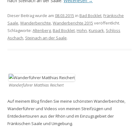
nach Steinach an der Saale.
Weiterlesen
→
Dieser Beitrag wurde am
08.03.2015
in
Bad Bocklet
,
Fränkische
Saale
,
Wanderberichte
,
Wanderberichte 2015
veröffentlicht.
Schlagworte:
Altenberg
,
Bad Bocklet
,
Hohn
,
Kurpark
,
Schloss
Aschach
,
Steinach an der Saale
.
Wanderführer Matthias Reichert
Auf meinem Blog finden Sie meine schönsten Wanderberichte,
Wanderführer und Videos von meinen Streifzügen und
Entdeckertouren aus der Rhön und im Einzugsgebiet der
Fränkischen Saale und Umgebung.