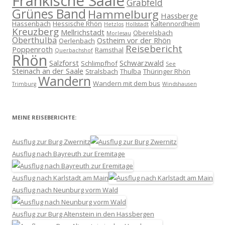
Fränkische Saale
Grabfeld
Grünes Band
Hammelburg
Hassberge
Hassenbach
Hessische Rhön
Kaltennordheim
Hetzlos
Hollstadt
Kreuzberg
Mellrichstadt
Oberelsbach
Morlesau
Oberthulba
Ostheim vor der Rhön
Oerlenbach
Reisebericht
Poppenroth
Ramsthal
Querbachshof
Rhön
Salzforst
Schwarzwald
Schlimpfhof
See
Steinach an der Saale
Stralsbach
Thulba
Thüringer Rhön
Wandern
Wandern mit dem bus
Trimburg
Windshausen
MEINE REISEBERICHTE:
Ausflug zur Burg Zwernitz
Ausflug nach Bayreuth zur Eremitage
Ausflug nach Karlstadt am Main
Ausflug nach Neunburg vorm Wald
Ausflug zur Burg Altenstein in den Hassbergen