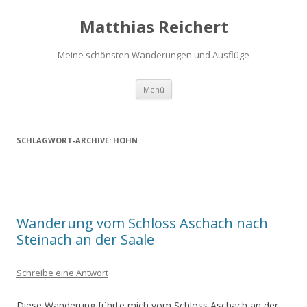
Matthias Reichert
Meine schönsten Wanderungen und Ausflüge
Zum
Menü
Inhalt
springen
SCHLAGWORT-ARCHIVE:
HOHN
Wanderung vom Schloss Aschach nach
Steinach an der Saale
Schreibe eine Antwort
Diese Wanderung führte mich vom Schloss Aschach an der