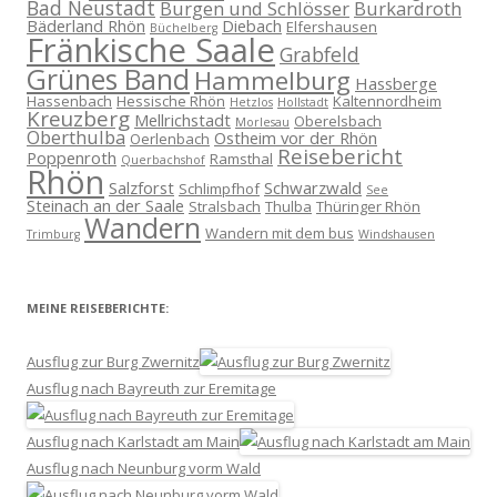
Bad Neustadt
Burgen und Schlösser
Burkardroth
Bäderland Rhön
Diebach
Elfershausen
Büchelberg
Fränkische Saale
Grabfeld
Grünes Band
Hammelburg
Hassberge
Hassenbach
Hessische Rhön
Kaltennordheim
Hetzlos
Hollstadt
Kreuzberg
Mellrichstadt
Oberelsbach
Morlesau
Oberthulba
Ostheim vor der Rhön
Oerlenbach
Reisebericht
Poppenroth
Ramsthal
Querbachshof
Rhön
Salzforst
Schwarzwald
Schlimpfhof
See
Steinach an der Saale
Stralsbach
Thulba
Thüringer Rhön
Wandern
Wandern mit dem bus
Trimburg
Windshausen
MEINE REISEBERICHTE:
Ausflug zur Burg Zwernitz
Ausflug nach Bayreuth zur Eremitage
Ausflug nach Karlstadt am Main
Ausflug nach Neunburg vorm Wald