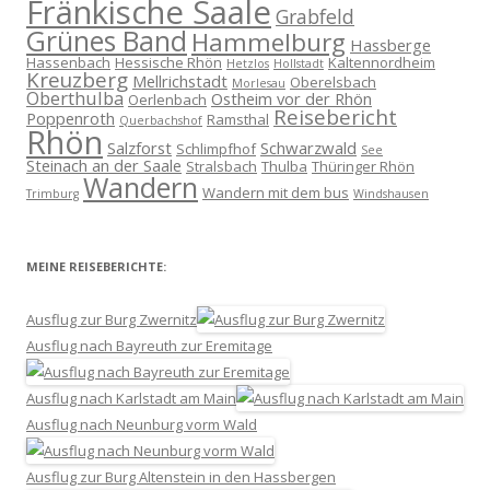
Fränkische Saale
Grabfeld
Grünes Band
Hammelburg
Hassberge
Hassenbach
Hessische Rhön
Kaltennordheim
Hetzlos
Hollstadt
Kreuzberg
Mellrichstadt
Oberelsbach
Morlesau
Oberthulba
Ostheim vor der Rhön
Oerlenbach
Reisebericht
Poppenroth
Ramsthal
Querbachshof
Rhön
Salzforst
Schwarzwald
Schlimpfhof
See
Steinach an der Saale
Stralsbach
Thulba
Thüringer Rhön
Wandern
Wandern mit dem bus
Trimburg
Windshausen
MEINE REISEBERICHTE:
Ausflug zur Burg Zwernitz
Ausflug nach Bayreuth zur Eremitage
Ausflug nach Karlstadt am Main
Ausflug nach Neunburg vorm Wald
Ausflug zur Burg Altenstein in den Hassbergen