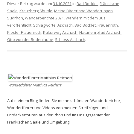
Dieser Beitrag wurde am
31.10.2021
in
Bad Bocklet
,
Fränkische
Saale
,
Kreuzberg Shuttle
,
Meine Bäderland Wanderungen
,
Südrhön
,
Wanderberichte 2021
,
Wandern mit dem Bus
veröffentlicht. Schlagworte:
Aschach
,
Bad Bocklet
,
Frauenroth
,
Kloster Frauenroth
,
Kulturweg Aschach
,
Naturlehrpfad Aschach
,
Otto von der Bodenlaube
,
Schloss Aschach
.
Wanderführer Matthias Reichert
Auf meinem Blog finden Sie meine schönsten Wanderberichte,
Wanderführer und Videos von meinen Streifzügen und
Entdeckertouren aus der Rhön und im Einzugsgebiet der
Fränkischen Saale und Umgebung.