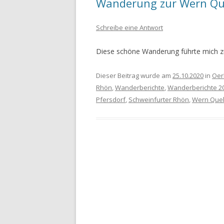
Wanderung zur Wern Qu
WANDERURLAUB FÜSSEN 2022
Schreibe eine Antwort
WANDERURLAUB IM OBEREN
Diese schöne Wanderung führte mich zu
MAINTAL
Dieser Beitrag wurde am
25.10.2020
in
Oer
Rhön
,
Wanderberichte
,
Wanderberichte 2
Pfersdorf
,
Schweinfurter Rhön
,
Wern Quel