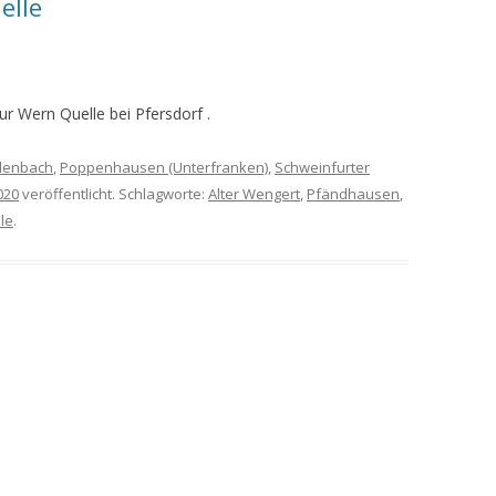
elle
MEINE WANDERUNGEN 2019
MEINE WANDERUNGEN 2020
r Wern Quelle bei Pfersdorf .
MEINE WANDERUNGEN 2021
lenbach
,
Poppenhausen (Unterfranken)
,
Schweinfurter
MEINE WANDERUNGEN VOM
020
veröffentlicht. Schlagworte:
Alter Wengert
,
Pfändhausen
,
KREUZBERG BIS HAMMELBURG
le
.
VOM KREUZBERG NACH
HAMMELBURG
WANDERFÜHRER
WANDERN AM GRÜNEN BAND IN
DER RHÖN UND GRABFELD