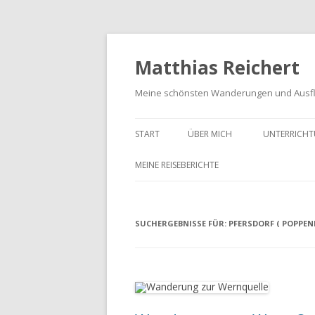
Matthias Reichert
Meine schönsten Wanderungen und Ausf
START
ÜBER MICH
UNTERRICHT
MEINE REISEBERICHTE
FRANKENWALD URLAUB 2023
SUCHERGEBNISSE FÜR:
MEIN SCHWARZWALD URLAUB
PFERSDORF ( POPPEN
2018
UNTERWEGS IM GOTTESGARTEN
WANDERN IN DER OBERPFALZ
2021