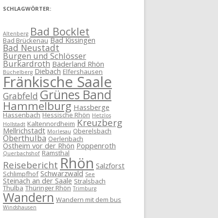
SCHLAGWÖRTER:
Bad Bocklet
Altenberg
Bad Kissingen
Bad Brückenau
Bad Neustadt
Burgen und Schlösser
Burkardroth
Bäderland Rhön
Diebach
Elfershausen
Büchelberg
Fränkische Saale
Grünes Band
Grabfeld
Hammelburg
Hassberge
Hassenbach
Hessische Rhön
Hetzlos
Kreuzberg
Kaltennordheim
Hollstadt
Mellrichstadt
Oberelsbach
Morlesau
Oberthulba
Oerlenbach
Ostheim vor der Rhön
Poppenroth
Ramsthal
Querbachshof
Rhön
Reisebericht
Salzforst
Schwarzwald
Schlimpfhof
See
Steinach an der Saale
Stralsbach
Thulba
Thüringer Rhön
Trimburg
Wandern
Wandern mit dem bus
Windshausen