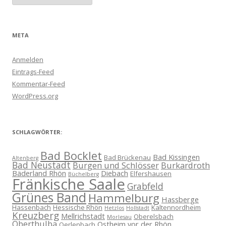
META
Anmelden
Eintrags-Feed
Kommentar-Feed
WordPress.org
SCHLAGWÖRTER:
Bad Bocklet
Bad Kissingen
Bad Brückenau
Altenberg
Bad Neustadt
Burgen und Schlösser
Burkardroth
Bäderland Rhön
Diebach
Elfershausen
Büchelberg
Fränkische Saale
Grabfeld
Grünes Band
Hammelburg
Hassberge
Hassenbach
Hessische Rhön
Kaltennordheim
Hetzlos
Hollstadt
Kreuzberg
Mellrichstadt
Oberelsbach
Morlesau
Oberthulba
Ostheim vor der Rhön
Oerlenbach