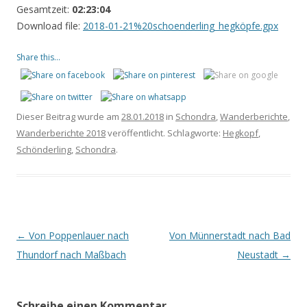
Gesamtzeit:
02:23:04
Download file:
2018-01-21%20schoenderling_hegköpfe.gpx
Share this...
Dieser Beitrag wurde am
28.01.2018
in
Schondra
,
Wanderberichte
,
Wanderberichte 2018
veröffentlicht. Schlagworte:
Hegkopf
,
Schönderling
,
Schondra
.
Beitrags-
←
Von Poppenlauer nach
Von Münnerstadt nach Bad
Navigation
Thundorf nach Maßbach
Neustadt
→
Schreibe einen Kommentar