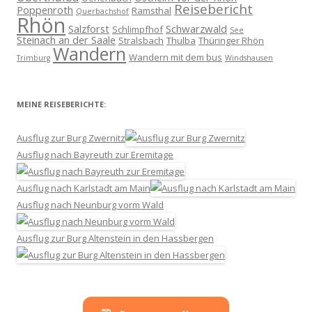
Reisebericht
Poppenroth
Ramsthal
Querbachshof
Rhön
Salzforst
Schwarzwald
Schlimpfhof
See
Steinach an der Saale
Stralsbach
Thulba
Thüringer Rhön
Wandern
Wandern mit dem bus
Trimburg
Windshausen
MEINE REISEBERICHTE:
Ausflug zur Burg Zwernitz
Ausflug nach Bayreuth zur Eremitage
Ausflug nach Karlstadt am Main
Ausflug nach Neunburg vorm Wald
Ausflug zur Burg Altenstein in den Hassbergen