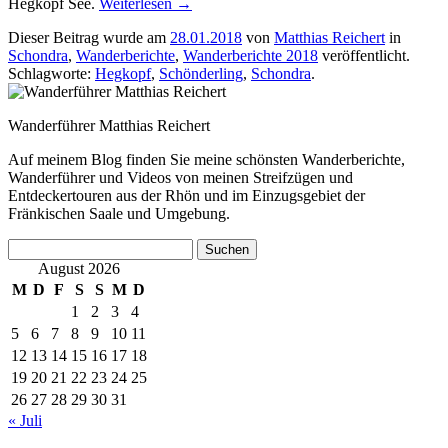
Hegkopf See.
Weiterlesen
→
Dieser Beitrag wurde am
28.01.2018
von
Matthias Reichert
in
Schondra
,
Wanderberichte
,
Wanderberichte 2018
veröffentlicht.
Schlagworte:
Hegkopf
,
Schönderling
,
Schondra
.
Wanderführer Matthias Reichert
Auf meinem Blog finden Sie meine schönsten Wanderberichte,
Wanderführer und Videos von meinen Streifzügen und
Entdeckertouren aus der Rhön und im Einzugsgebiet der
Fränkischen Saale und Umgebung.
Suchen
nach:
August 2026
M
D
F
S
S
M
D
1
2
3
4
5
6
7
8
9
10
11
12
13
14
15
16
17
18
19
20
21
22
23
24
25
26
27
28
29
30
31
« Juli