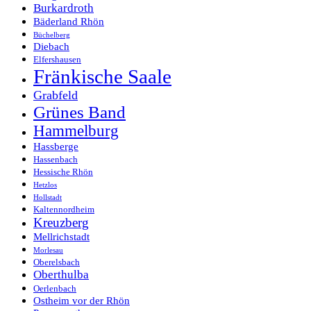
Burkardroth
Bäderland Rhön
Büchelberg
Diebach
Elfershausen
Fränkische Saale
Grabfeld
Grünes Band
Hammelburg
Hassberge
Hassenbach
Hessische Rhön
Hetzlos
Hollstadt
Kaltennordheim
Kreuzberg
Mellrichstadt
Morlesau
Oberelsbach
Oberthulba
Oerlenbach
Ostheim vor der Rhön