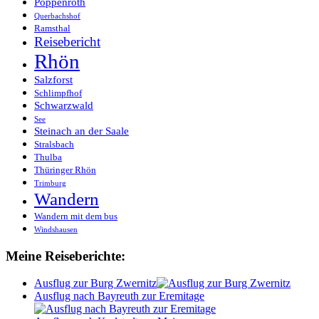
Poppenroth
Querbachshof
Ramsthal
Reisebericht
Rhön
Salzforst
Schlimpfhof
Schwarzwald
See
Steinach an der Saale
Stralsbach
Thulba
Thüringer Rhön
Trimburg
Wandern
Wandern mit dem bus
Windshausen
Meine Reiseberichte:
Ausflug zur Burg Zwernitz
Ausflug nach Bayreuth zur Eremitage