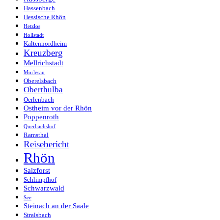
Hassenbach
Hessische Rhön
Hetzlos
Hollstadt
Kaltennordheim
Kreuzberg
Mellrichstadt
Morlesau
Oberelsbach
Oberthulba
Oerlenbach
Ostheim vor der Rhön
Poppenroth
Querbachshof
Ramsthal
Reisebericht
Rhön
Salzforst
Schlimpfhof
Schwarzwald
See
Steinach an der Saale
Stralsbach