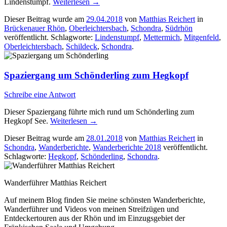
Lindenstumpf.
Weiterlesen
→
Dieser Beitrag wurde am
29.04.2018
von
Matthias Reichert
in
Brückenauer Rhön
,
Oberleichtersbach
,
Schondra
,
Südrhön
veröffentlicht. Schlagworte:
Lindenstumpf
,
Mettermich
,
Mitgenfeld
,
Oberleichtersbach
,
Schildeck
,
Schondra
.
Spaziergang um Schönderling zum Hegkopf
Schreibe eine Antwort
Dieser Spaziergang führte mich rund um Schönderling zum
Hegkopf See.
Weiterlesen
→
Dieser Beitrag wurde am
28.01.2018
von
Matthias Reichert
in
Schondra
,
Wanderberichte
,
Wanderberichte 2018
veröffentlicht.
Schlagworte:
Hegkopf
,
Schönderling
,
Schondra
.
Wanderführer Matthias Reichert
Auf meinem Blog finden Sie meine schönsten Wanderberichte,
Wanderführer und Videos von meinen Streifzügen und
Entdeckertouren aus der Rhön und im Einzugsgebiet der