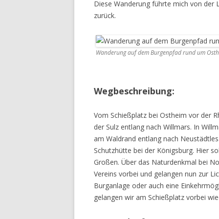
Diese Wanderung führte mich von der L
zurück.
WANDERURLAUB FÜSSEN 2022
WANDERURLAUB IM OBEREN
MAINTAL
Wanderung auf dem Burgenpfad rund um Osth
Wegbeschreibung:
Vom Schießplatz bei Ostheim vor der R
der Sulz entlang nach Willmars. In Will
am Waldrand entlang nach Neustädtles.
Schutzhütte bei der Königsburg. Hier s
Großen. Über das Naturdenkmal bei N
Vereins vorbei und gelangen nun zur Li
Burganlage oder auch eine Einkehrmögl
gelangen wir am Schießplatz vorbei wie