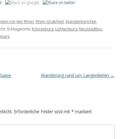
heim vor der Rhön
,
Rhön Grabfeld
,
Wanderberichte
,
cht. Schlagworte:
Königsburg
,
Lichtenburg
,
Neustädtles
,
lmars
.
Kuppe
Wanderung rund um Langenleiten
→
tlicht.
Erforderliche Felder sind mit
*
markiert