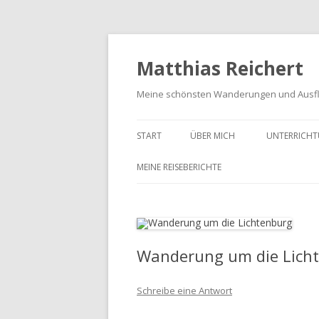
Matthias Reichert
Meine schönsten Wanderungen und Ausf
START
ÜBER MICH
UNTERRICHT
MEINE REISEBERICHTE
FRANKENWALD URLAUB 2023
MEIN SCHWARZWALD URLAUB
2018
Wanderung um die Licht
UNTERWEGS IM GOTTESGARTEN
Schreibe eine Antwort
WANDERN IN DER OBERPFALZ
2021