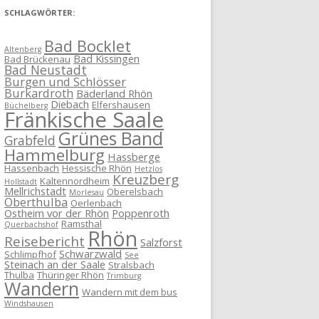
SCHLAGWÖRTER:
Bad Bocklet
Altenberg
Bad Kissingen
Bad Brückenau
Bad Neustadt
Burgen und Schlösser
Burkardroth
Bäderland Rhön
Diebach
Elfershausen
Büchelberg
Fränkische Saale
Grünes Band
Grabfeld
Hammelburg
Hassberge
Hassenbach
Hessische Rhön
Hetzlos
Kreuzberg
Kaltennordheim
Hollstadt
Mellrichstadt
Oberelsbach
Morlesau
Oberthulba
Oerlenbach
Ostheim vor der Rhön
Poppenroth
Ramsthal
Querbachshof
Rhön
Reisebericht
Salzforst
Schwarzwald
Schlimpfhof
See
Steinach an der Saale
Stralsbach
Thulba
Thüringer Rhön
Trimburg
Wandern
Wandern mit dem bus
Windshausen