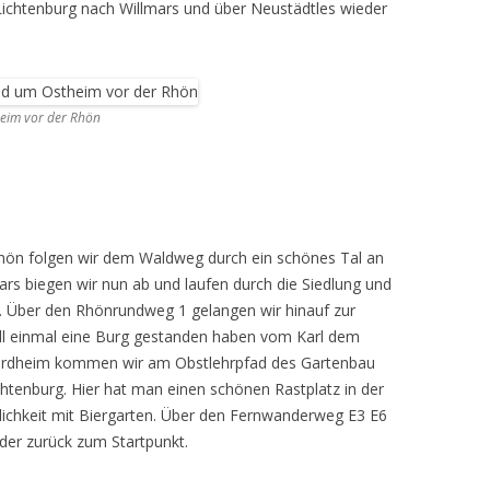
ichtenburg nach Willmars und über Neustädtles wieder
MEINE WANDERUNGEN 2019
MEINE WANDERUNGEN 2020
eim vor der Rhön
MEINE WANDERUNGEN 2021
MEINE WANDERUNGEN VOM
KREUZBERG BIS HAMMELBURG
VOM KREUZBERG NACH
hön folgen wir dem Waldweg durch ein schönes Tal an
HAMMELBURG
mars biegen wir nun ab und laufen durch die Siedlung und
 Über den Rhönrundweg 1 gelangen wir hinauf zur
WANDERFÜHRER
oll einmal eine Burg gestanden haben vom Karl dem
WANDERN AM GRÜNEN BAND IN
ordheim kommen wir am Obstlehrpfad des Gartenbau
DER RHÖN UND GRABFELD
chtenburg. Hier hat man einen schönen Rastplatz in der
ichkeit mit Biergarten. Über den Fernwanderweg E3 E6
der zurück zum Startpunkt.