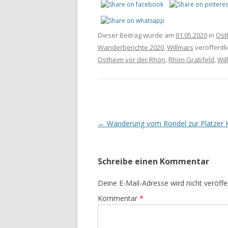
Dieser Beitrag wurde am
01.05.2020
in
Ost
Wanderberichte 2020
,
Willmars
veröffentli
Ostheim vor der Rhön
,
Rhön Grabfeld
,
Wil
Beitrags-
←
Wanderung vom Rondel zur Platzer 
Navigation
Schreibe einen Kommentar
Deine E-Mail-Adresse wird nicht veröffen
Kommentar
*