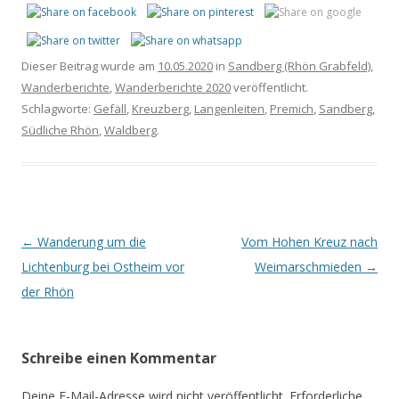
Dieser Beitrag wurde am
10.05.2020
in
Sandberg (Rhön Grabfeld)
,
Wanderberichte
,
Wanderberichte 2020
veröffentlicht.
Schlagworte:
Gefäll
,
Kreuzberg
,
Langenleiten
,
Premich
,
Sandberg
,
Südliche Rhön
,
Waldberg
.
Beitrags-
←
Wanderung um die
Vom Hohen Kreuz nach
Navigation
Lichtenburg bei Ostheim vor
Weimarschmieden
→
der Rhön
Schreibe einen Kommentar
Deine E-Mail-Adresse wird nicht veröffentlicht.
Erforderliche