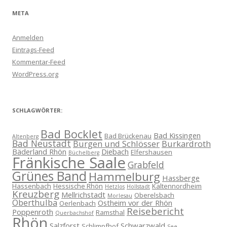
META
Anmelden
Eintrags-Feed
Kommentar-Feed
WordPress.org
SCHLAGWÖRTER:
Bad Bocklet
Bad Kissingen
Bad Brückenau
Altenberg
Bad Neustadt
Burgen und Schlösser
Burkardroth
Bäderland Rhön
Diebach
Elfershausen
Büchelberg
Fränkische Saale
Grabfeld
Grünes Band
Hammelburg
Hassberge
Hassenbach
Hessische Rhön
Kaltennordheim
Hetzlos
Hollstadt
Kreuzberg
Mellrichstadt
Oberelsbach
Morlesau
Oberthulba
Ostheim vor der Rhön
Oerlenbach
Reisebericht
Poppenroth
Ramsthal
Querbachshof
Rhön
Salzforst
Schwarzwald
Schlimpfhof
See