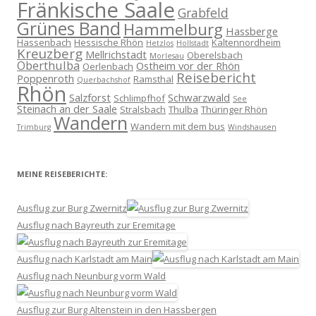
Fränkische Saale
Grabfeld
Grünes Band
Hammelburg
Hassberge
Hassenbach
Hessische Rhön
Kaltennordheim
Hetzlos
Hollstadt
Kreuzberg
Mellrichstadt
Oberelsbach
Morlesau
Oberthulba
Ostheim vor der Rhön
Oerlenbach
Reisebericht
Poppenroth
Ramsthal
Querbachshof
Rhön
Salzforst
Schwarzwald
Schlimpfhof
See
Steinach an der Saale
Stralsbach
Thulba
Thüringer Rhön
Wandern
Wandern mit dem bus
Trimburg
Windshausen
MEINE REISEBERICHTE:
Ausflug zur Burg Zwernitz
Ausflug nach Bayreuth zur Eremitage
Ausflug nach Karlstadt am Main
Ausflug nach Neunburg vorm Wald
Ausflug zur Burg Altenstein in den Hassbergen