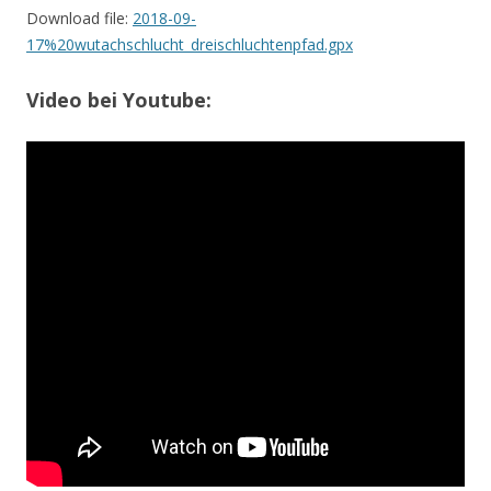
Download file:
2018-09-
17%20wutachschlucht_dreischluchtenpfad.gpx
Video bei Youtube: