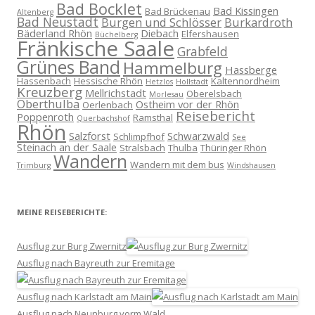
Bad Bocklet
Bad Kissingen
Bad Brückenau
Altenberg
Bad Neustadt
Burgen und Schlösser
Burkardroth
Bäderland Rhön
Diebach
Elfershausen
Büchelberg
Fränkische Saale
Grabfeld
Grünes Band
Hammelburg
Hassberge
Hassenbach
Hessische Rhön
Kaltennordheim
Hetzlos
Hollstadt
Kreuzberg
Mellrichstadt
Oberelsbach
Morlesau
Oberthulba
Ostheim vor der Rhön
Oerlenbach
Reisebericht
Poppenroth
Ramsthal
Querbachshof
Rhön
Salzforst
Schwarzwald
Schlimpfhof
See
Steinach an der Saale
Stralsbach
Thulba
Thüringer Rhön
Wandern
Wandern mit dem bus
Trimburg
Windshausen
MEINE REISEBERICHTE:
Ausflug zur Burg Zwernitz
Ausflug nach Bayreuth zur Eremitage
Ausflug nach Karlstadt am Main
Ausflug nach Neunburg vorm Wald