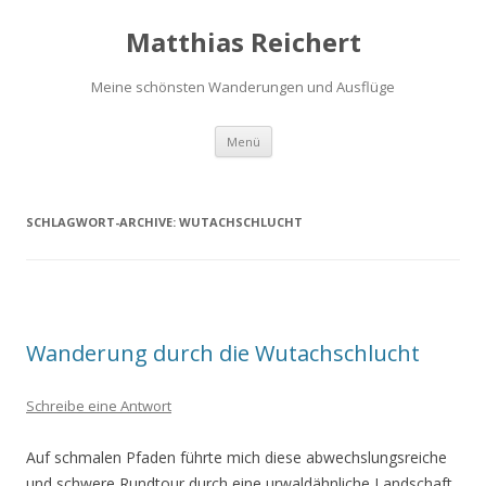
Matthias Reichert
Meine schönsten Wanderungen und Ausflüge
Zum
Menü
Inhalt
springen
SCHLAGWORT-ARCHIVE:
WUTACHSCHLUCHT
Wanderung durch die Wutachschlucht
Schreibe eine Antwort
Auf schmalen Pfaden führte mich diese abwechslungsreiche
und schwere Rundtour durch eine urwaldähnliche Landschaft,