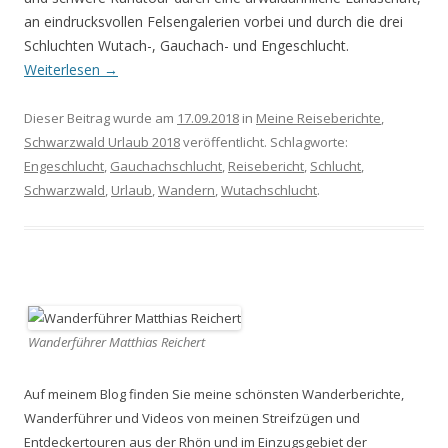
an eindrucksvollen Felsengalerien vorbei und durch die drei
Schluchten Wutach-, Gauchach- und Engeschlucht.
Weiterlesen
→
Dieser Beitrag wurde am
17.09.2018
in
Meine Reiseberichte
,
Schwarzwald Urlaub 2018
veröffentlicht. Schlagworte:
Engeschlucht
,
Gauchachschlucht
,
Reisebericht
,
Schlucht
,
Schwarzwald
,
Urlaub
,
Wandern
,
Wutachschlucht
.
Wanderführer Matthias Reichert
Auf meinem Blog finden Sie meine schönsten Wanderberichte,
Wanderführer und Videos von meinen Streifzügen und
Entdeckertouren aus der Rhön und im Einzugsgebiet der