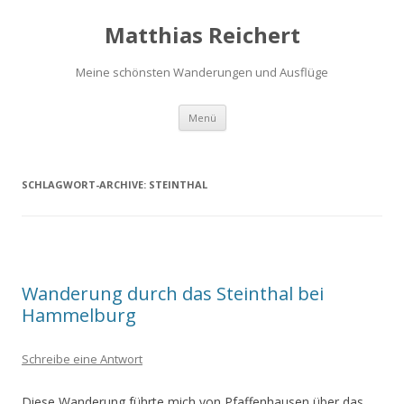
Matthias Reichert
Meine schönsten Wanderungen und Ausflüge
Zum
Menü
Inhalt
springen
SCHLAGWORT-ARCHIVE:
STEINTHAL
Wanderung durch das Steinthal bei
Hammelburg
Schreibe eine Antwort
Diese Wanderung führte mich von Pfaffenhausen über das