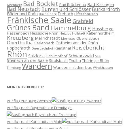
Bad Bocklet
Bad Kissingen
Bad Brückenau
Altenberg
Bad Neustadt
Burgen und Schlösser
Burkardroth
Bäderland Rhön
Diebach
Elfershausen
Büchelberg
Fränkische Saale
Grabfeld
Grünes Band
Hammelburg
Hassberge
Hassenbach
Hessische Rhön
Kaltennordheim
Hetzlos
Hollstadt
Kreuzberg
Mellrichstadt
Oberelsbach
Morlesau
Oberthulba
Ostheim vor der Rhön
Oerlenbach
Reisebericht
Poppenroth
Ramsthal
Querbachshof
Rhön
Salzforst
Schwarzwald
Schlimpfhof
See
Steinach an der Saale
Stralsbach
Thulba
Thüringer Rhön
Wandern
Wandern mit dem bus
Trimburg
Windshausen
MEINE REISEBERICHTE:
Ausflug zur Burg Zwernitz
Ausflug nach Bayreuth zur Eremitage
Ausflug nach Karlstadt am Main
Ausflug nach Neunburg vorm Wald