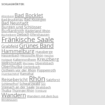
SCHLAGWÖRTER:
Bad Bocklet
Altenberg
Bad Kissingen
Bad Brückenau
Bad Neustadt
Burgen und Schlösser
Burkardroth
Bäderland Rhön
Diebach
Elfershausen
Büchelberg
Fränkische Saale
Grünes Band
Grabfeld
Hammelburg
Hassberge
Hassenbach
Hessische Rhön
Hetzlos
Kreuzberg
Kaltennordheim
Hollstadt
Mellrichstadt
Oberelsbach
Morlesau
Oberthulba
Oerlenbach
Ostheim vor der Rhön
Poppenroth
Ramsthal
Querbachshof
Rhön
Reisebericht
Salzforst
Schwarzwald
Schlimpfhof
See
Steinach an der Saale
Stralsbach
Thulba
Thüringer Rhön
Trimburg
Wandern
Wandern mit dem bus
Windshausen