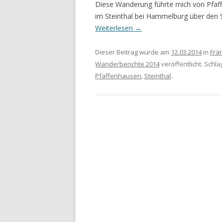
Diese Wanderung führte mich von Pfaf
im Steinthal bei Hammelburg über den S
Weiterlesen
→
Dieser Beitrag wurde am
12.03.2014
in
Frä
Wanderberichte 2014
veröffentlicht. Schl
Pfaffenhausen
,
Steinthal
.