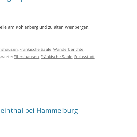
MEINE WANDERUNGEN 2019
MEINE WANDERUNGEN 2020
pelle am Kohlenberg und zu alten Weinbergen.
MEINE WANDERUNGEN 2021
MEINE WANDERUNGEN VOM
ershausen
,
Fränkische Saale
,
Wanderberichte
,
KREUZBERG BIS HAMMELBURG
agworte:
Elfershausen
,
Fränkische Saale
,
Fuchsstadt
,
VOM KREUZBERG NACH
HAMMELBURG
WANDERFÜHRER
WANDERN AM GRÜNEN BAND IN
DER RHÖN UND GRABFELD
einthal bei Hammelburg