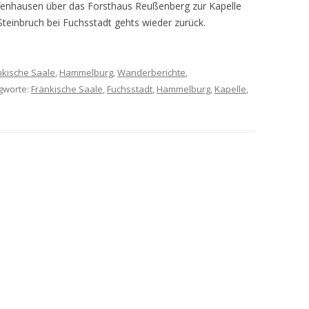
fenhausen über das Forsthaus Reußenberg zur Kapelle
teinbruch bei Fuchsstadt gehts wieder zurück.
nkische Saale
,
Hammelburg
,
Wanderberichte
,
agworte:
Fränkische Saale
,
Fuchsstadt
,
Hammelburg
,
Kapelle
,