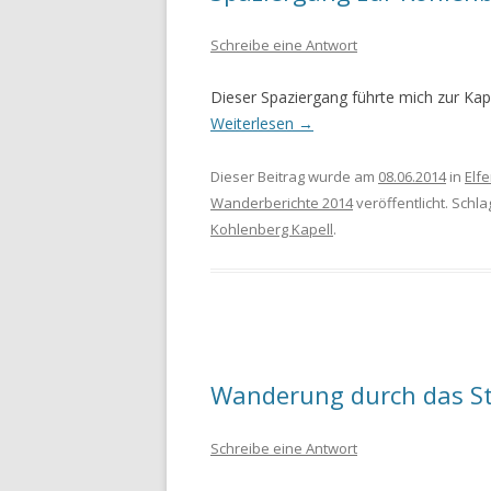
Schreibe eine Antwort
WANDERURLAUB FÜSSEN 2022
WANDERURLAUB IM OBEREN
Dieser Spaziergang führte mich zur Ka
MAINTAL
Weiterlesen
→
Dieser Beitrag wurde am
08.06.2014
in
Elf
Wanderberichte 2014
veröffentlicht. Schl
Kohlenberg Kapell
.
Wanderung durch das St
Schreibe eine Antwort