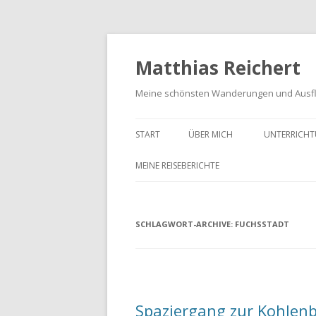
Matthias Reichert
Meine schönsten Wanderungen und Ausf
START
ÜBER MICH
UNTERRICHT
MEINE REISEBERICHTE
FRANKENWALD URLAUB 2023
SCHLAGWORT-ARCHIVE:
MEIN SCHWARZWALD URLAUB
FUCHSSTADT
2018
UNTERWEGS IM GOTTESGARTEN
WANDERN IN DER OBERPFALZ
Spaziergang zur Kohlenb
2021