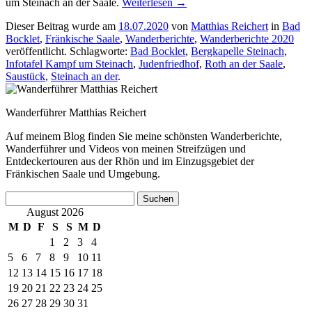
um Steinach an der Saale.
Weiterlesen
→
Dieser Beitrag wurde am
18.07.2020
von
Matthias Reichert
in
Bad
Bocklet
,
Fränkische Saale
,
Wanderberichte
,
Wanderberichte 2020
veröffentlicht. Schlagworte:
Bad Bocklet
,
Bergkapelle Steinach
,
Infotafel Kampf um Steinach
,
Judenfriedhof
,
Roth an der Saale
,
Saustück
,
Steinach an der
.
Wanderführer Matthias Reichert
Auf meinem Blog finden Sie meine schönsten Wanderberichte,
Wanderführer und Videos von meinen Streifzügen und
Entdeckertouren aus der Rhön und im Einzugsgebiet der
Fränkischen Saale und Umgebung.
Suchen
nach:
August 2026
M
D
F
S
S
M
D
1
2
3
4
5
6
7
8
9
10
11
12
13
14
15
16
17
18
19
20
21
22
23
24
25
26
27
28
29
30
31