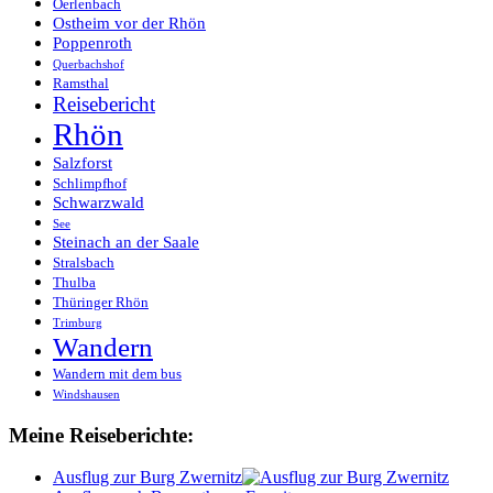
Oerlenbach
Ostheim vor der Rhön
Poppenroth
Querbachshof
Ramsthal
Reisebericht
Rhön
Salzforst
Schlimpfhof
Schwarzwald
See
Steinach an der Saale
Stralsbach
Thulba
Thüringer Rhön
Trimburg
Wandern
Wandern mit dem bus
Windshausen
Meine Reiseberichte:
Ausflug zur Burg Zwernitz