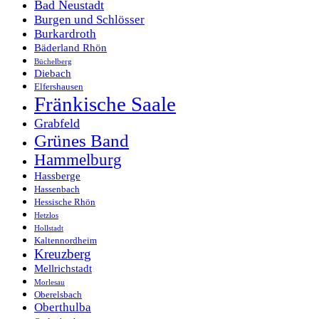
Bad Neustadt
Burgen und Schlösser
Burkardroth
Bäderland Rhön
Büchelberg
Diebach
Elfershausen
Fränkische Saale
Grabfeld
Grünes Band
Hammelburg
Hassberge
Hassenbach
Hessische Rhön
Hetzlos
Hollstadt
Kaltennordheim
Kreuzberg
Mellrichstadt
Morlesau
Oberelsbach
Oberthulba