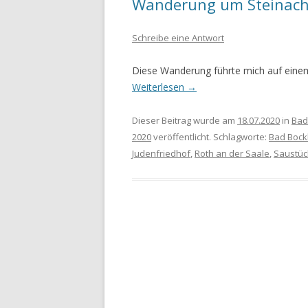
Wanderung um Steinach 
WANDERURLAUB FÜSSEN 2022
Schreibe eine Antwort
WANDERURLAUB IM OBEREN
Diese Wanderung führte mich auf eine
MAINTAL
Weiterlesen
→
Dieser Beitrag wurde am
18.07.2020
in
Bad
2020
veröffentlicht. Schlagworte:
Bad Bock
Judenfriedhof
,
Roth an der Saale
,
Saustüc