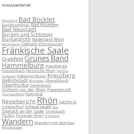
SCHLAGWÖRTER:
Bad Bocklet
Altenberg
Bad Kissingen
Bad Brückenau
Bad Neustadt
Burgen und Schlösser
Burkardroth
Bäderland Rhön
Diebach
Elfershausen
Büchelberg
Fränkische Saale
Grünes Band
Grabfeld
Hammelburg
Hassberge
Hassenbach
Hessische Rhön
Hetzlos
Kreuzberg
Kaltennordheim
Hollstadt
Mellrichstadt
Oberelsbach
Morlesau
Oberthulba
Oerlenbach
Ostheim vor der Rhön
Poppenroth
Ramsthal
Querbachshof
Rhön
Reisebericht
Salzforst
Schwarzwald
Schlimpfhof
See
Steinach an der Saale
Stralsbach
Thulba
Thüringer Rhön
Trimburg
Wandern
Wandern mit dem bus
Windshausen