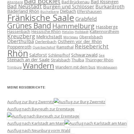
Bad Bocklet
Bad Kissingen
Bad Brückenau
Altenberg
Bad Neustadt
Burgen und Schlösser
Burkardroth
Bäderland Rhön
Diebach
Elfershausen
Büchelberg
Fränkische Saale
Grabfeld
Grünes Band
Hammelburg
Hassberge
Hassenbach
Hessische Rhön
Kaltennordheim
Hetzlos
Hollstadt
Kreuzberg
Mellrichstadt
Oberelsbach
Morlesau
Oberthulba
Ostheim vor der Rhön
Oerlenbach
Reisebericht
Poppenroth
Ramsthal
Querbachshof
Rhön
Salzforst
Schwarzwald
Schlimpfhof
See
Steinach an der Saale
Stralsbach
Thulba
Thüringer Rhön
Wandern
Wandern mit dem bus
Trimburg
Windshausen
MEINE REISEBERICHTE:
Ausflug zur Burg Zwernitz
Ausflug nach Bayreuth zur Eremitage
Ausflug nach Karlstadt am Main
Ausflug nach Neunburg vorm Wald