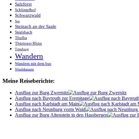
Salzforst
Schlimpfhof
Schwarzwald
See
Steinach an der Saale
Stralsbach
Thulba
Thüringer Rhön
Trimburg
Wandern
Wandern mit dem bus
Windshausen
Meine Reiseberichte:
Ausflug zur Burg Zwernitz
Ausflug nach Bayreuth zur Eremitage
Ausflug nach Karlstadt am Main
Ausflug nach Neunburg vorm Wald
Ausflug zur Burg Altenstein in den Hassbergen