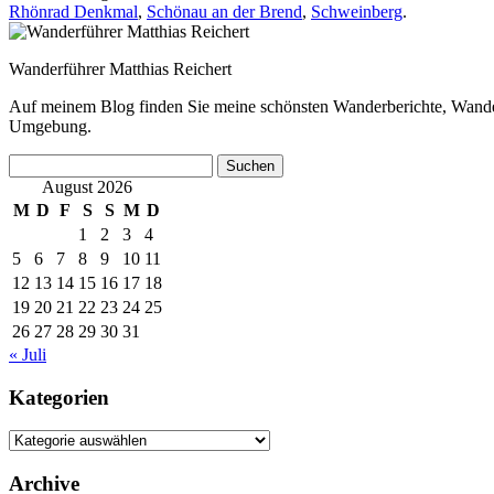
Rhönrad Denkmal
,
Schönau an der Brend
,
Schweinberg
.
Wanderführer Matthias Reichert
Auf meinem Blog finden Sie meine schönsten Wanderberichte, Wande
Umgebung.
Suchen
nach:
August 2026
M
D
F
S
S
M
D
1
2
3
4
5
6
7
8
9
10
11
12
13
14
15
16
17
18
19
20
21
22
23
24
25
26
27
28
29
30
31
« Juli
Kategorien
Kategorien
Archive