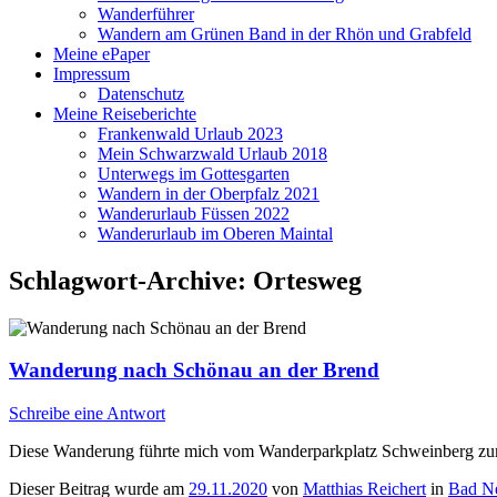
Wanderführer
Wandern am Grünen Band in der Rhön und Grabfeld
Meine ePaper
Impressum
Datenschutz
Meine Reiseberichte
Frankenwald Urlaub 2023
Mein Schwarzwald Urlaub 2018
Unterwegs im Gottesgarten
Wandern in der Oberpfalz 2021
Wanderurlaub Füssen 2022
Wanderurlaub im Oberen Maintal
Schlagwort-Archive:
Ortesweg
Wanderung nach Schönau an der Brend
Schreibe eine Antwort
Diese Wanderung führte mich vom Wanderparkplatz Schweinberg zum
Dieser Beitrag wurde am
29.11.2020
von
Matthias Reichert
in
Bad Ne