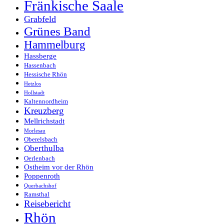
Fränkische Saale
Grabfeld
Grünes Band
Hammelburg
Hassberge
Hassenbach
Hessische Rhön
Hetzlos
Hollstadt
Kaltennordheim
Kreuzberg
Mellrichstadt
Morlesau
Oberelsbach
Oberthulba
Oerlenbach
Ostheim vor der Rhön
Poppenroth
Querbachshof
Ramsthal
Reisebericht
Rhön