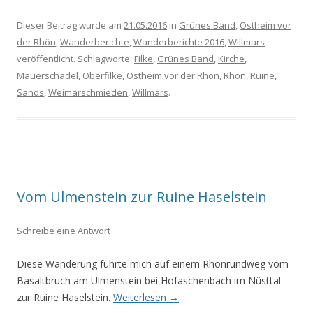
Dieser Beitrag wurde am
21.05.2016
in
Grünes Band
,
Ostheim vor
der Rhön
,
Wanderberichte
,
Wanderberichte 2016
,
Willmars
veröffentlicht. Schlagworte:
Filke
,
Grünes Band
,
Kirche
,
Mauerschädel
,
Oberfilke
,
Ostheim vor der Rhön
,
Rhön
,
Ruine
,
Sands
,
Weimarschmieden
,
Willmars
.
Vom Ulmenstein zur Ruine Haselstein
Schreibe eine Antwort
Diese Wanderung führte mich auf einem Rhönrundweg vom
Basaltbruch am Ulmenstein bei Hofaschenbach im Nüsttal
zur Ruine Haselstein.
Weiterlesen
→