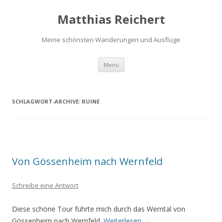
Matthias Reichert
Meine schönsten Wanderungen und Ausflüge
Zum
Menü
Inhalt
springen
SCHLAGWORT-ARCHIVE:
RUINE
Von Gössenheim nach Wernfeld
Schreibe eine Antwort
Diese schöne Tour führte mich durch das Werntal von
Gössenheim nach Wernfeld.
Weiterlesen
→