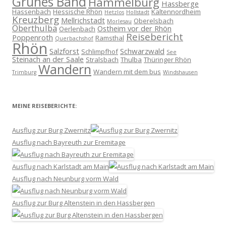
Grünes Band
Hammelburg
Hassberge
Hassenbach
Hessische Rhön
Kaltennordheim
Hetzlos
Hollstadt
Kreuzberg
Mellrichstadt
Oberelsbach
Morlesau
Oberthulba
Ostheim vor der Rhön
Oerlenbach
Reisebericht
Poppenroth
Ramsthal
Querbachshof
Rhön
Salzforst
Schwarzwald
Schlimpfhof
See
Steinach an der Saale
Stralsbach
Thulba
Thüringer Rhön
Wandern
Wandern mit dem bus
Trimburg
Windshausen
MEINE REISEBERICHTE:
Ausflug zur Burg Zwernitz
Ausflug nach Bayreuth zur Eremitage
Ausflug nach Karlstadt am Main
Ausflug nach Neunburg vorm Wald
Ausflug zur Burg Altenstein in den Hassbergen