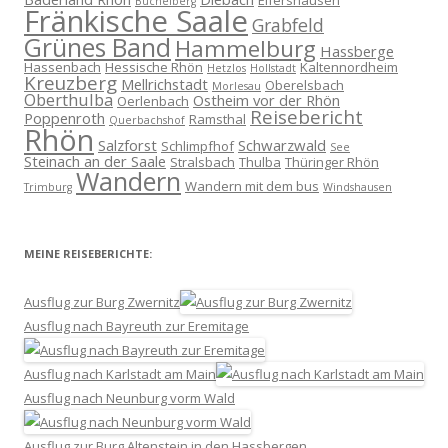
Elfershausen
Büchelberg
Fränkische Saale
Grabfeld
Grünes Band
Hammelburg
Hassberge
Hassenbach
Hessische Rhön
Kaltennordheim
Hetzlos
Hollstadt
Kreuzberg
Mellrichstadt
Oberelsbach
Morlesau
Oberthulba
Ostheim vor der Rhön
Oerlenbach
Reisebericht
Poppenroth
Ramsthal
Querbachshof
Rhön
Salzforst
Schwarzwald
Schlimpfhof
See
Steinach an der Saale
Stralsbach
Thulba
Thüringer Rhön
Wandern
Wandern mit dem bus
Trimburg
Windshausen
MEINE REISEBERICHTE:
Ausflug zur Burg Zwernitz
Ausflug nach Bayreuth zur Eremitage
Ausflug nach Karlstadt am Main
Ausflug nach Neunburg vorm Wald
Ausflug zur Burg Altenstein in den Hassbergen