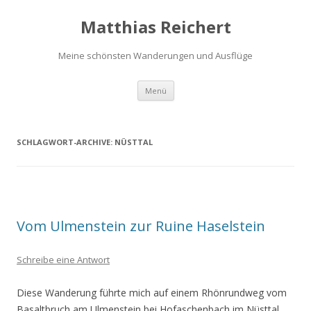
Matthias Reichert
Meine schönsten Wanderungen und Ausflüge
Zum
Menü
Inhalt
springen
SCHLAGWORT-ARCHIVE:
NÜSTTAL
Vom Ulmenstein zur Ruine Haselstein
Schreibe eine Antwort
Diese Wanderung führte mich auf einem Rhönrundweg vom
Basaltbruch am Ulmenstein bei Hofaschenbach im Nüsttal