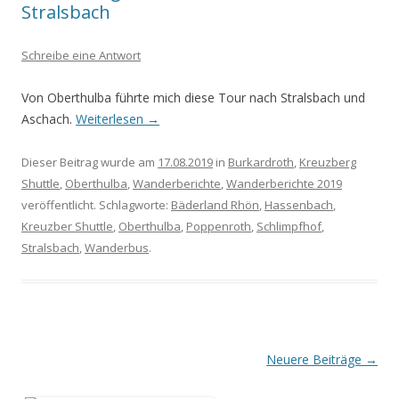
Stralsbach
Schreibe eine Antwort
Von Oberthulba führte mich diese Tour nach Stralsbach und
Aschach.
Weiterlesen
→
Dieser Beitrag wurde am
17.08.2019
in
Burkardroth
,
Kreuzberg
Shuttle
,
Oberthulba
,
Wanderberichte
,
Wanderberichte 2019
veröffentlicht. Schlagworte:
Bäderland Rhön
,
Hassenbach
,
Kreuzber Shuttle
,
Oberthulba
,
Poppenroth
,
Schlimpfhof
,
Stralsbach
,
Wanderbus
.
Beitrags-
Neuere Beiträge
→
Navigation