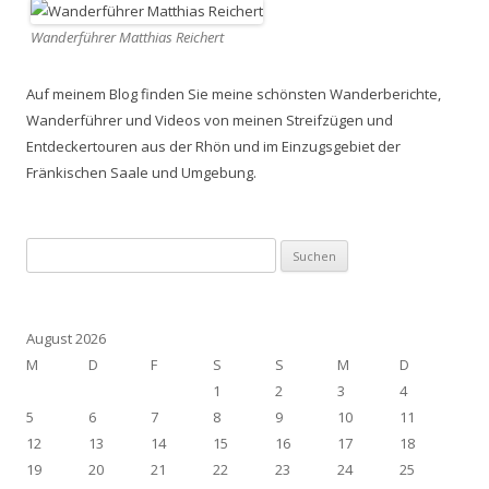
Wanderführer Matthias Reichert
Auf meinem Blog finden Sie meine schönsten Wanderberichte,
Wanderführer und Videos von meinen Streifzügen und
Entdeckertouren aus der Rhön und im Einzugsgebiet der
Fränkischen Saale und Umgebung.
Suchen
nach:
August 2026
M
D
F
S
S
M
D
1
2
3
4
5
6
7
8
9
10
11
12
13
14
15
16
17
18
19
20
21
22
23
24
25