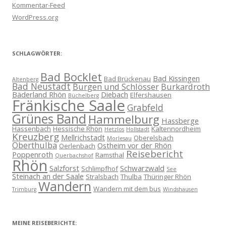
Kommentar-Feed
WordPress.org
SCHLAGWÖRTER:
Bad Bocklet
Bad Kissingen
Bad Brückenau
Altenberg
Bad Neustadt
Burgen und Schlösser
Burkardroth
Bäderland Rhön
Diebach
Elfershausen
Büchelberg
Fränkische Saale
Grabfeld
Grünes Band
Hammelburg
Hassberge
Hassenbach
Hessische Rhön
Kaltennordheim
Hetzlos
Hollstadt
Kreuzberg
Mellrichstadt
Oberelsbach
Morlesau
Oberthulba
Ostheim vor der Rhön
Oerlenbach
Reisebericht
Poppenroth
Ramsthal
Querbachshof
Rhön
Salzforst
Schwarzwald
Schlimpfhof
See
Steinach an der Saale
Stralsbach
Thulba
Thüringer Rhön
Wandern
Wandern mit dem bus
Trimburg
Windshausen
MEINE REISEBERICHTE: