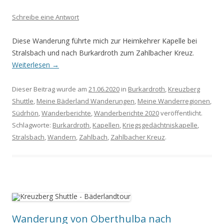
Schreibe eine Antwort
Diese Wanderung führte mich zur Heimkehrer Kapelle bei
Stralsbach und nach Burkardroth zum Zahlbacher Kreuz.
Weiterlesen
→
Dieser Beitrag wurde am
21.06.2020
in
Burkardroth
,
Kreuzberg
Shuttle
,
Meine Bäderland Wanderungen
,
Meine Wanderregionen
,
Südrhön
,
Wanderberichte
,
Wanderberichte 2020
veröffentlicht.
Schlagworte:
Burkardroth
,
Kapellen
,
Kriegsgedächtniskapelle
,
Stralsbach
,
Wandern
,
Zahlbach
,
Zahlbacher Kreuz
.
Wanderung von Oberthulba nach