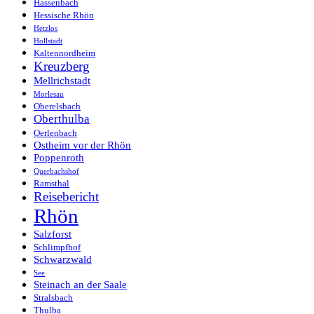
Hassenbach
Hessische Rhön
Hetzlos
Hollstadt
Kaltennordheim
Kreuzberg
Mellrichstadt
Morlesau
Oberelsbach
Oberthulba
Oerlenbach
Ostheim vor der Rhön
Poppenroth
Querbachshof
Ramsthal
Reisebericht
Rhön
Salzforst
Schlimpfhof
Schwarzwald
See
Steinach an der Saale
Stralsbach
Thulba