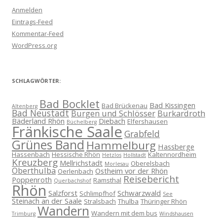
Anmelden
Eintrags-Feed
Kommentar-Feed
WordPress.org
SCHLAGWÖRTER:
Bad Bocklet
Bad Kissingen
Bad Brückenau
Altenberg
Bad Neustadt
Burgen und Schlösser
Burkardroth
Bäderland Rhön
Diebach
Elfershausen
Büchelberg
Fränkische Saale
Grabfeld
Grünes Band
Hammelburg
Hassberge
Hassenbach
Hessische Rhön
Kaltennordheim
Hetzlos
Hollstadt
Kreuzberg
Mellrichstadt
Oberelsbach
Morlesau
Oberthulba
Ostheim vor der Rhön
Oerlenbach
Reisebericht
Poppenroth
Ramsthal
Querbachshof
Rhön
Salzforst
Schwarzwald
Schlimpfhof
See
Steinach an der Saale
Stralsbach
Thulba
Thüringer Rhön
Wandern
Wandern mit dem bus
Trimburg
Windshausen