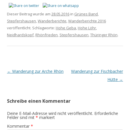
Dieser Beitrag wurde am
28.05.2016
in
Grünes Band
,
Stepfershausen
,
Wanderberichte
,
Wanderberichte 2016
veröffentlicht. Schlagworte:
Hohe Geba
,
Hohe Löhr
,
Neidhardskopf
,
Rhönfrieden
,
Stepfershausen
,
Thüringer Rhön
.
Beitrags-
←
Wanderung zur Arche Rhön
Wanderung zur Fischbacher
Navigation
Hütte
→
Schreibe einen Kommentar
Deine E-Mail-Adresse wird nicht veröffentlicht.
Erforderliche
Felder sind mit
*
markiert
Kommentar
*