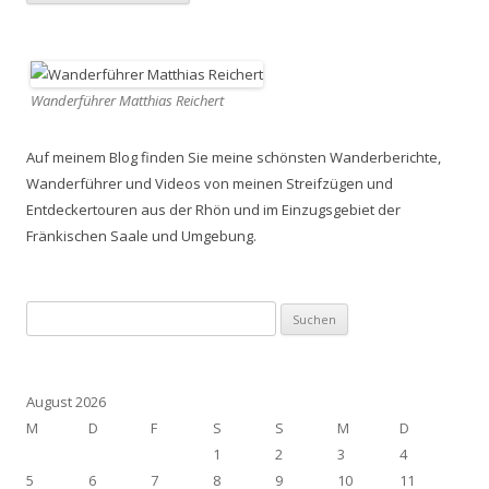
Wanderführer Matthias Reichert
Auf meinem Blog finden Sie meine schönsten Wanderberichte,
Wanderführer und Videos von meinen Streifzügen und
Entdeckertouren aus der Rhön und im Einzugsgebiet der
Fränkischen Saale und Umgebung.
Suchen
nach:
August 2026
M
D
F
S
S
M
D
1
2
3
4
5
6
7
8
9
10
11