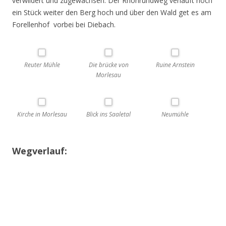
verwildert und zugewachsen. Der Rhönrundweg verläuft noch
ein Stück weiter den Berg hoch und über den Wald get es am
Forellenhof vorbei bei Diebach.
Reuter Mühle
Die brücke von
Ruine Arnstein
Morlesau
Kirche in Morlesau
Blick ins Saaletal
Neumühle
Wegverlauf: