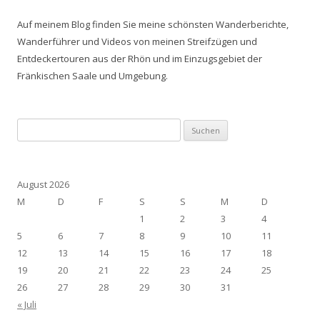
Auf meinem Blog finden Sie meine schönsten Wanderberichte,
Wanderführer und Videos von meinen Streifzügen und
Entdeckertouren aus der Rhön und im Einzugsgebiet der
Fränkischen Saale und Umgebung.
Suchen
nach:
August 2026
M
D
F
S
S
M
D
1
2
3
4
5
6
7
8
9
10
11
12
13
14
15
16
17
18
19
20
21
22
23
24
25
26
27
28
29
30
31
« Juli