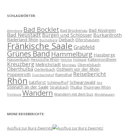
SCHLAGWÖRTER:
Bad Bocklet
Bad Kissingen
Bad Brückenau
Altenberg
Bad Neustadt
Burgen und Schlösser
Burkardroth
Bäderland Rhön
Diebach
Elfershausen
Büchelberg
Fränkische Saale
Grabfeld
Grünes Band
Hammelburg
Hassberge
Hassenbach
Hessische Rhön
Kaltennordheim
Hetzlos
Hollstadt
Kreuzberg
Mellrichstadt
Oberelsbach
Morlesau
Oberthulba
Ostheim vor der Rhön
Oerlenbach
Reisebericht
Poppenroth
Ramsthal
Querbachshof
Rhön
Salzforst
Schwarzwald
Schlimpfhof
See
Steinach an der Saale
Stralsbach
Thulba
Thüringer Rhön
Wandern
Wandern mit dem bus
Trimburg
Windshausen
MEINE REISEBERICHTE:
Ausflug zur Burg Zwernitz