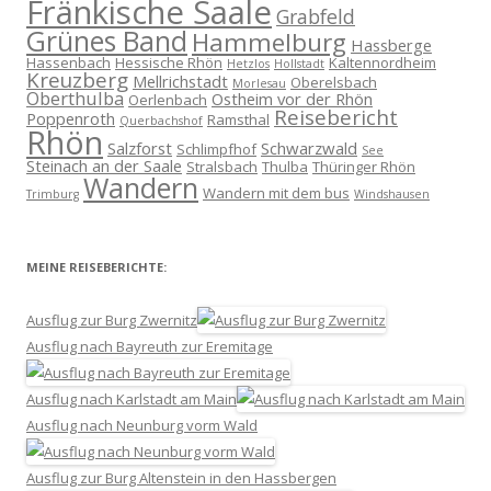
Fränkische Saale
Grabfeld
Grünes Band
Hammelburg
Hassberge
Hassenbach
Hessische Rhön
Kaltennordheim
Hetzlos
Hollstadt
Kreuzberg
Mellrichstadt
Oberelsbach
Morlesau
Oberthulba
Ostheim vor der Rhön
Oerlenbach
Reisebericht
Poppenroth
Ramsthal
Querbachshof
Rhön
Salzforst
Schwarzwald
Schlimpfhof
See
Steinach an der Saale
Stralsbach
Thulba
Thüringer Rhön
Wandern
Wandern mit dem bus
Trimburg
Windshausen
MEINE REISEBERICHTE:
Ausflug zur Burg Zwernitz
Ausflug nach Bayreuth zur Eremitage
Ausflug nach Karlstadt am Main
Ausflug nach Neunburg vorm Wald
Ausflug zur Burg Altenstein in den Hassbergen