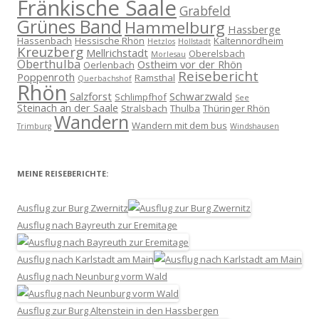
Fränkische Saale
Grabfeld
Grünes Band
Hammelburg
Hassberge
Hassenbach
Hessische Rhön
Kaltennordheim
Hetzlos
Hollstadt
Kreuzberg
Mellrichstadt
Oberelsbach
Morlesau
Oberthulba
Ostheim vor der Rhön
Oerlenbach
Reisebericht
Poppenroth
Ramsthal
Querbachshof
Rhön
Salzforst
Schwarzwald
Schlimpfhof
See
Steinach an der Saale
Stralsbach
Thulba
Thüringer Rhön
Wandern
Wandern mit dem bus
Trimburg
Windshausen
MEINE REISEBERICHTE:
Ausflug zur Burg Zwernitz
Ausflug nach Bayreuth zur Eremitage
Ausflug nach Karlstadt am Main
Ausflug nach Neunburg vorm Wald
Ausflug zur Burg Altenstein in den Hassbergen