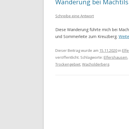
Wanderung bei Machtil
WANDERURLAUB FÜSSEN 2022
Schreibe eine Antwort
WANDERURLAUB IM OBEREN
Diese Wanderung führte mich bei Mach
MAINTAL
und Sommerleite zum Kreuzberg.
Weit
Dieser Beitrag wurde am
15.11.2020
in
Elf
veröffentlicht. Schlagworte:
Elfershausen
,
Trockengebiet
,
Wacholderberg
.