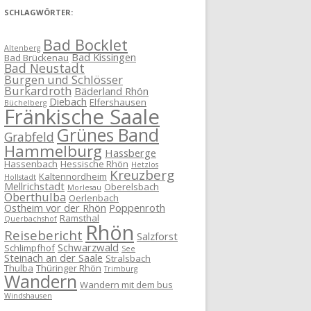
SCHLAGWÖRTER:
Bad Bocklet
Altenberg
Bad Kissingen
Bad Brückenau
Bad Neustadt
Burgen und Schlösser
Burkardroth
Bäderland Rhön
Diebach
Elfershausen
Büchelberg
Fränkische Saale
Grünes Band
Grabfeld
Hammelburg
Hassberge
Hassenbach
Hessische Rhön
Hetzlos
Kreuzberg
Kaltennordheim
Hollstadt
Mellrichstadt
Oberelsbach
Morlesau
Oberthulba
Oerlenbach
Ostheim vor der Rhön
Poppenroth
Ramsthal
Querbachshof
Rhön
Reisebericht
Salzforst
Schwarzwald
Schlimpfhof
See
Steinach an der Saale
Stralsbach
Thulba
Thüringer Rhön
Trimburg
Wandern
Wandern mit dem bus
Windshausen