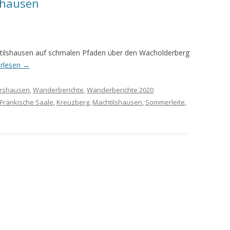
shausen
MEINE WANDERUNGEN 2019
MEINE WANDERUNGEN 2020
tilshausen auf schmalen Pfaden über den Wacholderberg
MEINE WANDERUNGEN 2021
erlesen
→
MEINE WANDERUNGEN VOM
ershausen
,
Wanderberichte
,
Wanderberichte 2020
KREUZBERG BIS HAMMELBURG
Fränkische Saale
,
Kreuzberg
,
Machtilshausen
,
Sommerleite
,
VOM KREUZBERG NACH
HAMMELBURG
WANDERFÜHRER
WANDERN AM GRÜNEN BAND IN
DER RHÖN UND GRABFELD