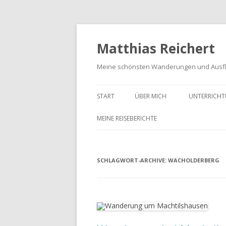
Matthias Reichert
Meine schönsten Wanderungen und Ausf
START
ÜBER MICH
UNTERRICHT
MEINE REISEBERICHTE
FRANKENWALD URLAUB 2023
SCHLAGWORT-ARCHIVE:
MEIN SCHWARZWALD URLAUB
WACHOLDERBERG
2018
UNTERWEGS IM GOTTESGARTEN
WANDERN IN DER OBERPFALZ
2021