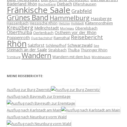
Bäderland Rhön
Diebach
Elfershausen
Büchelberg
Fränkische Saale
Grabfeld
Grünes Band
Hammelburg
Hassberge
Hassenbach
Hessische Rhön
Kaltennordheim
Hetzlos
Hollstadt
Kreuzberg
Mellrichstadt
Oberelsbach
Morlesau
Oberthulba
Ostheim vor der Rhön
Oerlenbach
Reisebericht
Poppenroth
Ramsthal
Querbachshof
Rhön
Salzforst
Schwarzwald
Schlimpfhof
See
Steinach an der Saale
Stralsbach
Thulba
Thüringer Rhön
Wandern
Wandern mit dem bus
Trimburg
Windshausen
MEINE REISEBERICHTE:
Ausflug zur Burg Zwernitz
Ausflug nach Bayreuth zur Eremitage
Ausflug nach Karlstadt am Main
Ausflug nach Neunburg vorm Wald