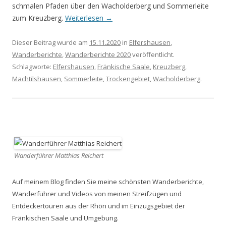
schmalen Pfaden über den Wacholderberg und Sommerleite
zum Kreuzberg.
Weiterlesen
→
Dieser Beitrag wurde am
15.11.2020
in
Elfershausen
,
Wanderberichte
,
Wanderberichte 2020
veröffentlicht.
Schlagworte:
Elfershausen
,
Fränkische Saale
,
Kreuzberg
,
Machtilshausen
,
Sommerleite
,
Trockengebiet
,
Wacholderberg
.
Wanderführer Matthias Reichert
Auf meinem Blog finden Sie meine schönsten Wanderberichte,
Wanderführer und Videos von meinen Streifzügen und
Entdeckertouren aus der Rhön und im Einzugsgebiet der
Fränkischen Saale und Umgebung.