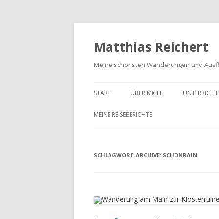
Matthias Reichert
Meine schönsten Wanderungen und Ausf
START
ÜBER MICH
UNTERRICHT
MEINE REISEBERICHTE
FRANKENWALD URLAUB 2023
SCHLAGWORT-ARCHIVE:
MEIN SCHWARZWALD URLAUB
SCHÖNRAIN
2018
UNTERWEGS IM GOTTESGARTEN
WANDERN IN DER OBERPFALZ
2021