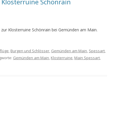
 Klosterruine Schönrain
MEINE WANDERUNGEN 2019
MEINE WANDERUNGEN 2020
n zur Klosterruine Schönrain bei Gemünden am Main.
MEINE WANDERUNGEN 2021
MEINE WANDERUNGEN VOM
flüge
,
Burgen und Schlösser
,
Gemünden am Main
,
Spessart
,
KREUZBERG BIS HAMMELBURG
agworte:
Gemünden am Main
,
Klosterruine
,
Main Spessart
,
VOM KREUZBERG NACH
HAMMELBURG
WANDERFÜHRER
WANDERN AM GRÜNEN BAND IN
DER RHÖN UND GRABFELD