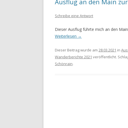
Ausflug an den Main zur
WANDERURLAUB FÜSSEN 2022
Schreibe eine Antwort
WANDERURLAUB IM OBEREN
Dieser Ausflug führte mich an den Mai
MAINTAL
Weiterlesen
→
Dieser Beitrag wurde am
28.03.2021
in
Aus
Wanderberichte 2021
veröffentlicht. Schl
Schönrain
.