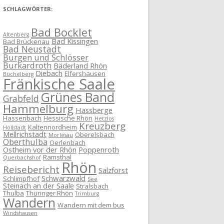
SCHLAGWÖRTER:
Bad Bocklet
Altenberg
Bad Kissingen
Bad Brückenau
Bad Neustadt
Burgen und Schlösser
Burkardroth
Bäderland Rhön
Diebach
Elfershausen
Büchelberg
Fränkische Saale
Grünes Band
Grabfeld
Hammelburg
Hassberge
Hassenbach
Hessische Rhön
Hetzlos
Kreuzberg
Kaltennordheim
Hollstadt
Mellrichstadt
Oberelsbach
Morlesau
Oberthulba
Oerlenbach
Ostheim vor der Rhön
Poppenroth
Ramsthal
Querbachshof
Rhön
Reisebericht
Salzforst
Schwarzwald
Schlimpfhof
See
Steinach an der Saale
Stralsbach
Thulba
Thüringer Rhön
Trimburg
Wandern
Wandern mit dem bus
Windshausen