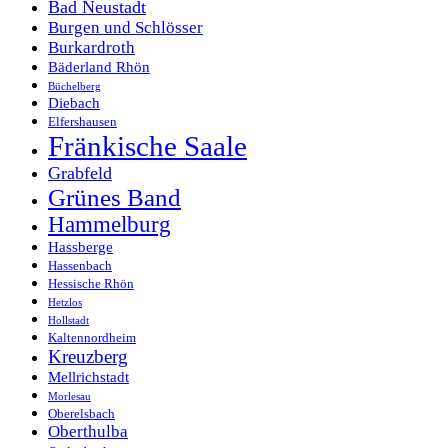
Bad Neustadt
Burgen und Schlösser
Burkardroth
Bäderland Rhön
Büchelberg
Diebach
Elfershausen
Fränkische Saale
Grabfeld
Grünes Band
Hammelburg
Hassberge
Hassenbach
Hessische Rhön
Hetzlos
Hollstadt
Kaltennordheim
Kreuzberg
Mellrichstadt
Morlesau
Oberelsbach
Oberthulba