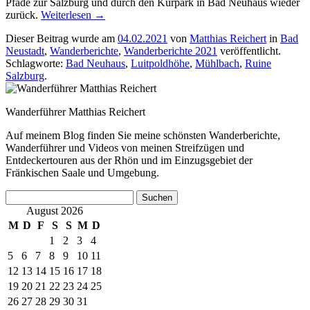
Pfade zur Salzburg und durch den Kurpark in Bad Neuhaus wieder
zurück.
Weiterlesen
→
Dieser Beitrag wurde am
04.02.2021
von
Matthias Reichert
in
Bad
Neustadt
,
Wanderberichte
,
Wanderberichte 2021
veröffentlicht.
Schlagworte:
Bad Neuhaus
,
Luitpoldhöhe
,
Mühlbach
,
Ruine
Salzburg
.
Wanderführer Matthias Reichert
Auf meinem Blog finden Sie meine schönsten Wanderberichte,
Wanderführer und Videos von meinen Streifzügen und
Entdeckertouren aus der Rhön und im Einzugsgebiet der
Fränkischen Saale und Umgebung.
Suchen
nach:
August 2026
M
D
F
S
S
M
D
1
2
3
4
5
6
7
8
9
10
11
12
13
14
15
16
17
18
19
20
21
22
23
24
25
26
27
28
29
30
31