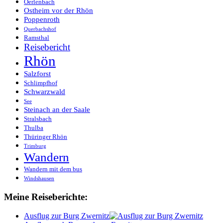
Oerlenbach
Ostheim vor der Rhön
Poppenroth
Querbachshof
Ramsthal
Reisebericht
Rhön
Salzforst
Schlimpfhof
Schwarzwald
See
Steinach an der Saale
Stralsbach
Thulba
Thüringer Rhön
Trimburg
Wandern
Wandern mit dem bus
Windshausen
Meine Reiseberichte:
Ausflug zur Burg Zwernitz