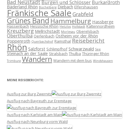
Bad Neustadt
Burgen und Schlösser
Burkardroth
Bäderland Rhön
Diebach
Elfershausen
Büchelberg
Fränkische Saale
Grabfeld
Grünes Band
Hammelburg
Hassberge
Hassenbach
Hessische Rhön
Kaltennordheim
Hetzlos
Hollstadt
Kreuzberg
Mellrichstadt
Oberelsbach
Morlesau
Oberthulba
Ostheim vor der Rhön
Oerlenbach
Reisebericht
Poppenroth
Ramsthal
Querbachshof
Rhön
Salzforst
Schwarzwald
Schlimpfhof
See
Steinach an der Saale
Stralsbach
Thulba
Thüringer Rhön
Wandern
Wandern mit dem bus
Trimburg
Windshausen
MEINE REISEBERICHTE:
Ausflug zur Burg Zwernitz
Ausflug nach Bayreuth zur Eremitage
Ausflug nach Karlstadt am Main
Ausflug nach Neunburg vorm Wald