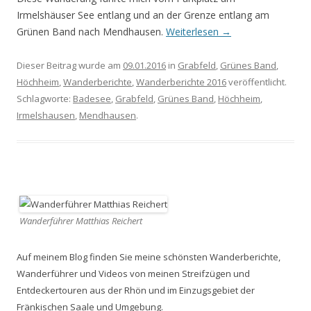
Irmelshäuser See entlang und an der Grenze entlang am
Grünen Band nach Mendhausen.
Weiterlesen
→
Dieser Beitrag wurde am
09.01.2016
in
Grabfeld
,
Grünes Band
,
Höchheim
,
Wanderberichte
,
Wanderberichte 2016
veröffentlicht.
Schlagworte:
Badesee
,
Grabfeld
,
Grünes Band
,
Höchheim
,
Irmelshausen
,
Mendhausen
.
Wanderführer Matthias Reichert
Auf meinem Blog finden Sie meine schönsten Wanderberichte,
Wanderführer und Videos von meinen Streifzügen und
Entdeckertouren aus der Rhön und im Einzugsgebiet der
Fränkischen Saale und Umgebung.