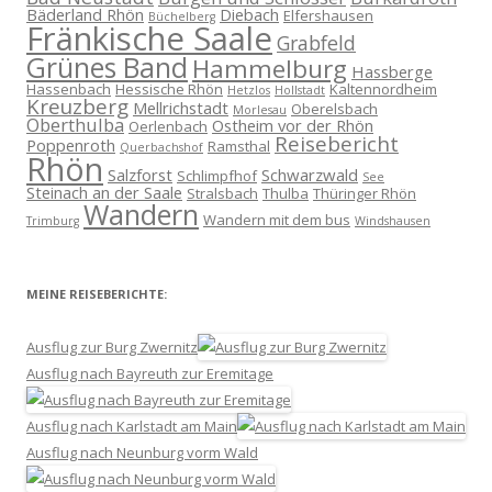
Bäderland Rhön
Diebach
Elfershausen
Büchelberg
Fränkische Saale
Grabfeld
Grünes Band
Hammelburg
Hassberge
Hassenbach
Hessische Rhön
Kaltennordheim
Hetzlos
Hollstadt
Kreuzberg
Mellrichstadt
Oberelsbach
Morlesau
Oberthulba
Ostheim vor der Rhön
Oerlenbach
Reisebericht
Poppenroth
Ramsthal
Querbachshof
Rhön
Salzforst
Schwarzwald
Schlimpfhof
See
Steinach an der Saale
Stralsbach
Thulba
Thüringer Rhön
Wandern
Wandern mit dem bus
Trimburg
Windshausen
MEINE REISEBERICHTE:
Ausflug zur Burg Zwernitz
Ausflug nach Bayreuth zur Eremitage
Ausflug nach Karlstadt am Main
Ausflug nach Neunburg vorm Wald