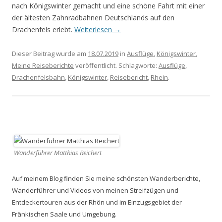
nach Königswinter gemacht und eine schöne Fahrt mit einer
der ältesten Zahnradbahnen Deutschlands auf den
Drachenfels erlebt.
Weiterlesen
→
Dieser Beitrag wurde am
18.07.2019
in
Ausflüge
,
Königswinter
,
Meine Reiseberichte
veröffentlicht. Schlagworte:
Ausflüge
,
Drachenfelsbahn
,
Königswinter
,
Reisebericht
,
Rhein
.
Wanderführer Matthias Reichert
Auf meinem Blog finden Sie meine schönsten Wanderberichte,
Wanderführer und Videos von meinen Streifzügen und
Entdeckertouren aus der Rhön und im Einzugsgebiet der
Fränkischen Saale und Umgebung.