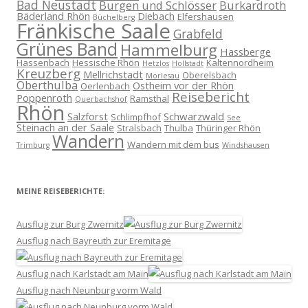
Bad Neustadt
Burgen und Schlösser
Burkardroth
Bäderland Rhön
Diebach
Elfershausen
Büchelberg
Fränkische Saale
Grabfeld
Grünes Band
Hammelburg
Hassberge
Hassenbach
Hessische Rhön
Kaltennordheim
Hetzlos
Hollstadt
Kreuzberg
Mellrichstadt
Oberelsbach
Morlesau
Oberthulba
Ostheim vor der Rhön
Oerlenbach
Reisebericht
Poppenroth
Ramsthal
Querbachshof
Rhön
Salzforst
Schwarzwald
Schlimpfhof
See
Steinach an der Saale
Stralsbach
Thulba
Thüringer Rhön
Wandern
Wandern mit dem bus
Trimburg
Windshausen
MEINE REISEBERICHTE:
Ausflug zur Burg Zwernitz
Ausflug nach Bayreuth zur Eremitage
Ausflug nach Karlstadt am Main
Ausflug nach Neunburg vorm Wald