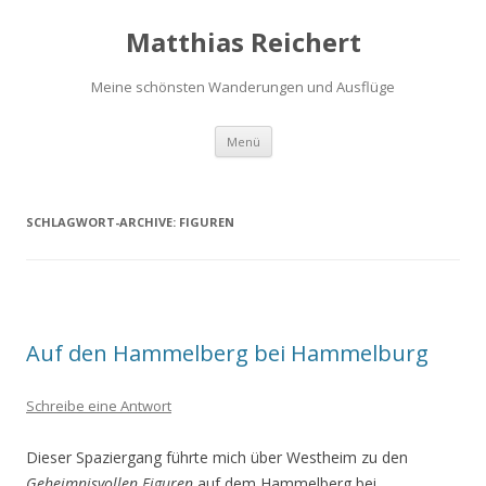
Matthias Reichert
Meine schönsten Wanderungen und Ausflüge
Zum
Menü
Inhalt
springen
SCHLAGWORT-ARCHIVE:
FIGUREN
Auf den Hammelberg bei Hammelburg
Schreibe eine Antwort
Dieser Spaziergang führte mich über Westheim zu den
Geheimnisvollen Figuren
auf dem Hammelberg bei