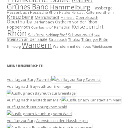
Grabfeld
Grünes Band
Hammelburg
Hassberge
Hassenbach
Hessische Rhön
Kaltennordheim
Hetzlos
Hollstadt
Kreuzberg
Mellrichstadt
Oberelsbach
Morlesau
Oberthulba
Ostheim vor der Rhön
Oerlenbach
Reisebericht
Poppenroth
Ramsthal
Querbachshof
Rhön
Salzforst
Schwarzwald
Schlimpfhof
See
Steinach an der Saale
Stralsbach
Thulba
Thüringer Rhön
Wandern
Wandern mit dem bus
Trimburg
Windshausen
MEINE REISEBERICHTE:
Ausflug zur Burg Zwernitz
Ausflug nach Bayreuth zur Eremitage
Ausflug nach Karlstadt am Main
Ausflug nach Neunburg vorm Wald
Ausflug zur Burg Altenstein in den Hassbergen