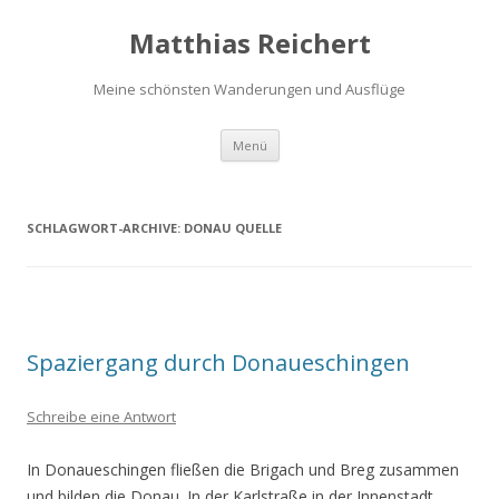
Matthias Reichert
Meine schönsten Wanderungen und Ausflüge
Zum
Menü
Inhalt
springen
SCHLAGWORT-ARCHIVE:
DONAU QUELLE
Spaziergang durch Donaueschingen
Schreibe eine Antwort
In Donaueschingen fließen die Brigach und Breg zusammen
und bilden die Donau. In der Karlstraße in der Innenstadt