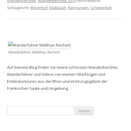
Wanderberichte
,
Wanderberichte 2019
veröffentlicht.
Schlagworte:
Brönnhof
,
Maßbach
,
Rannungen
,
Schweinfurt
.
Wanderführer Matthias Reichert
Auf meinem Blog finden Sie meine schönsten Wanderberichte,
Wanderführer und Videos von meinen Streifzügen und
Entdeckertouren aus der Rhön und im Einzugsgebiet der
Fränkischen Saale und Umgebung.
Suchen
nach: