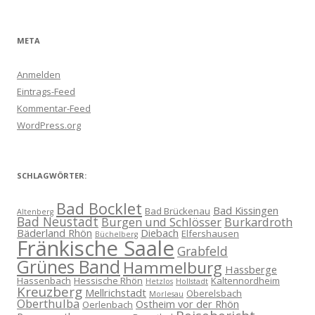
META
Anmelden
Eintrags-Feed
Kommentar-Feed
WordPress.org
SCHLAGWÖRTER:
Bad Bocklet
Bad Kissingen
Bad Brückenau
Altenberg
Bad Neustadt
Burgen und Schlösser
Burkardroth
Bäderland Rhön
Diebach
Elfershausen
Büchelberg
Fränkische Saale
Grabfeld
Grünes Band
Hammelburg
Hassberge
Hassenbach
Hessische Rhön
Kaltennordheim
Hetzlos
Hollstadt
Kreuzberg
Mellrichstadt
Oberelsbach
Morlesau
Oberthulba
Ostheim vor der Rhön
Oerlenbach