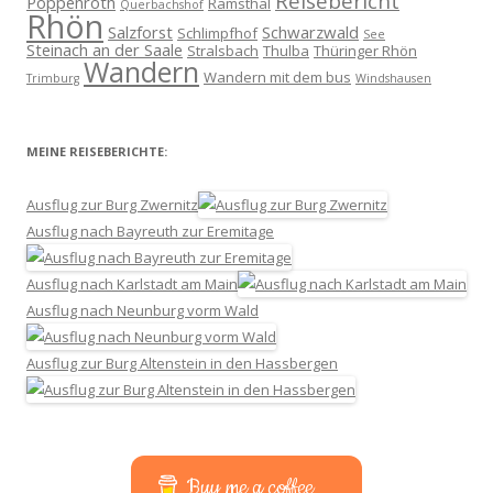
Reisebericht
Poppenroth
Ramsthal
Querbachshof
Rhön
Salzforst
Schwarzwald
Schlimpfhof
See
Steinach an der Saale
Stralsbach
Thulba
Thüringer Rhön
Wandern
Wandern mit dem bus
Trimburg
Windshausen
MEINE REISEBERICHTE:
Ausflug zur Burg Zwernitz
Ausflug nach Bayreuth zur Eremitage
Ausflug nach Karlstadt am Main
Ausflug nach Neunburg vorm Wald
Ausflug zur Burg Altenstein in den Hassbergen
Buy me a coffee