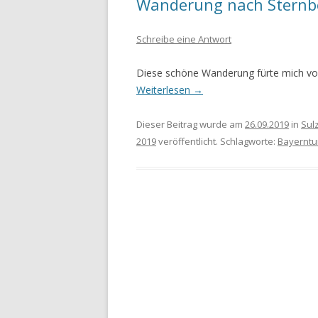
Wanderung nach Sternb
WANDERURLAUB FÜSSEN 2022
Schreibe eine Antwort
WANDERURLAUB IM OBEREN
Diese schöne Wanderung fürte mich von
MAINTAL
Weiterlesen
→
Dieser Beitrag wurde am
26.09.2019
in
Sul
2019
veröffentlicht. Schlagworte:
Bayernt