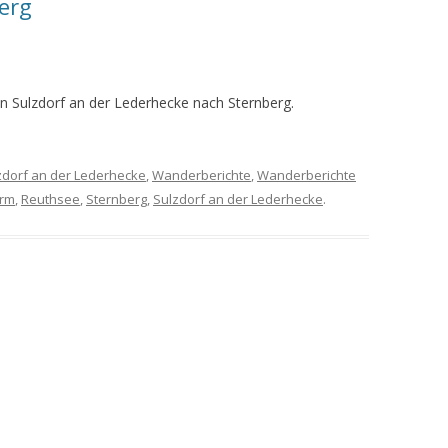
erg
MEINE WANDERUNGEN 2019
MEINE WANDERUNGEN 2020
 Sulzdorf an der Lederhecke nach Sternberg.
MEINE WANDERUNGEN 2021
MEINE WANDERUNGEN VOM
zdorf an der Lederhecke
,
Wanderberichte
,
Wanderberichte
KREUZBERG BIS HAMMELBURG
urm
,
Reuthsee
,
Sternberg
,
Sulzdorf an der Lederhecke
.
VOM KREUZBERG NACH
HAMMELBURG
WANDERFÜHRER
WANDERN AM GRÜNEN BAND IN
DER RHÖN UND GRABFELD