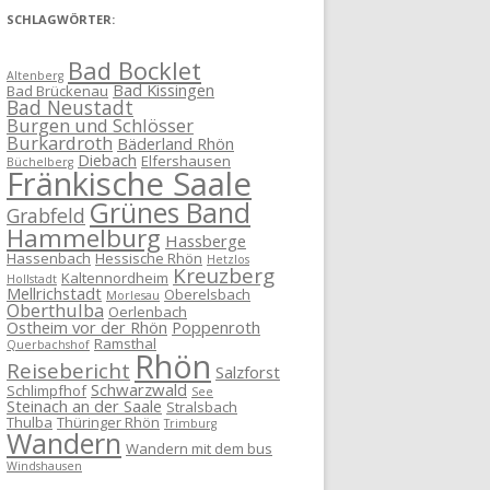
SCHLAGWÖRTER:
Bad Bocklet
Altenberg
Bad Kissingen
Bad Brückenau
Bad Neustadt
Burgen und Schlösser
Burkardroth
Bäderland Rhön
Diebach
Elfershausen
Büchelberg
Fränkische Saale
Grünes Band
Grabfeld
Hammelburg
Hassberge
Hassenbach
Hessische Rhön
Hetzlos
Kreuzberg
Kaltennordheim
Hollstadt
Mellrichstadt
Oberelsbach
Morlesau
Oberthulba
Oerlenbach
Ostheim vor der Rhön
Poppenroth
Ramsthal
Querbachshof
Rhön
Reisebericht
Salzforst
Schwarzwald
Schlimpfhof
See
Steinach an der Saale
Stralsbach
Thulba
Thüringer Rhön
Trimburg
Wandern
Wandern mit dem bus
Windshausen