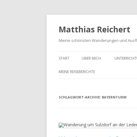
Matthias Reichert
Meine schönsten Wanderungen und Ausf
START
ÜBER MICH
UNTERRICHT
MEINE REISEBERICHTE
FRANKENWALD URLAUB 2023
SCHLAGWORT-ARCHIVE:
MEIN SCHWARZWALD URLAUB
BAYERNTURM
2018
UNTERWEGS IM GOTTESGARTEN
WANDERN IN DER OBERPFALZ
2021