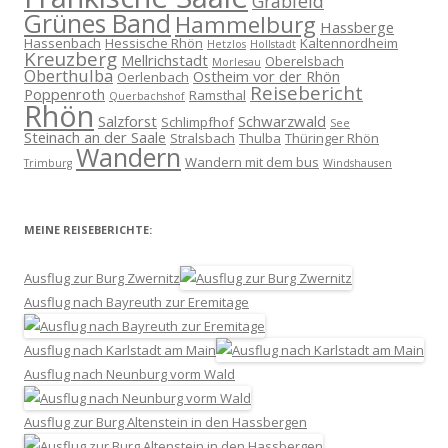
Grabfeld
Grünes Band
Hammelburg
Hassberge
Hassenbach
Hessische Rhön
Kaltennordheim
Hetzlos
Hollstadt
Kreuzberg
Mellrichstadt
Oberelsbach
Morlesau
Oberthulba
Ostheim vor der Rhön
Oerlenbach
Reisebericht
Poppenroth
Ramsthal
Querbachshof
Rhön
Salzforst
Schwarzwald
Schlimpfhof
See
Steinach an der Saale
Stralsbach
Thulba
Thüringer Rhön
Wandern
Wandern mit dem bus
Trimburg
Windshausen
MEINE REISEBERICHTE:
Ausflug zur Burg Zwernitz
Ausflug nach Bayreuth zur Eremitage
Ausflug nach Karlstadt am Main
Ausflug nach Neunburg vorm Wald
Ausflug zur Burg Altenstein in den Hassbergen