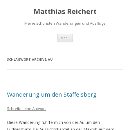
Matthias Reichert
Meine schönsten Wanderungen und Ausflüge
Zum
Menü
Inhalt
springen
SCHLAGWORT-ARCHIVE:
AU
Wanderung um den Staffelsberg
Schreibe eine Antwort
Diese Wanderung führte mich von der Au um den
Ludwigsturm zur Aussichtskanzel an der Maxruh auf dem