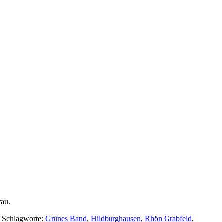
au.
. Schlagworte:
Grünes Band
,
Hildburghausen
,
Rhön Grabfeld
,