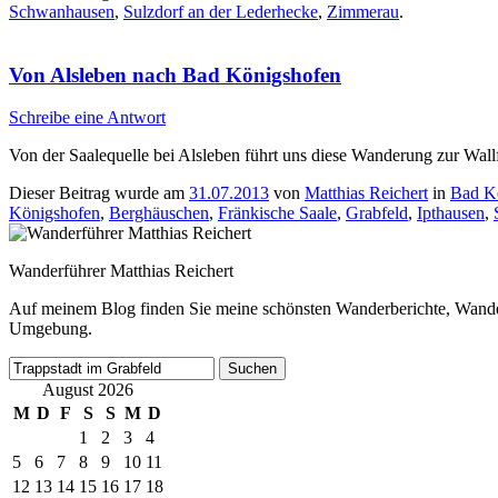
Schwanhausen
,
Sulzdorf an der Lederhecke
,
Zimmerau
.
Von Alsleben nach Bad Königshofen
Schreibe eine Antwort
Von der Saalequelle bei Alsleben führt uns diese Wanderung zur Wall
Dieser Beitrag wurde am
31.07.2013
von
Matthias Reichert
in
Bad K
Königshofen
,
Berghäuschen
,
Fränkische Saale
,
Grabfeld
,
Ipthausen
,
Wanderführer Matthias Reichert
Auf meinem Blog finden Sie meine schönsten Wanderberichte, Wande
Umgebung.
Suchen
nach:
August 2026
M
D
F
S
S
M
D
1
2
3
4
5
6
7
8
9
10
11
12
13
14
15
16
17
18