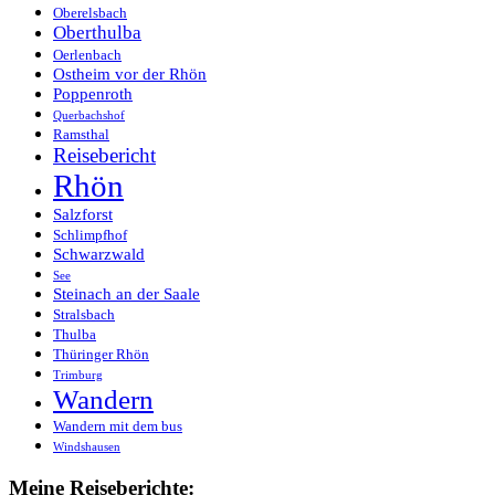
Oberelsbach
Oberthulba
Oerlenbach
Ostheim vor der Rhön
Poppenroth
Querbachshof
Ramsthal
Reisebericht
Rhön
Salzforst
Schlimpfhof
Schwarzwald
See
Steinach an der Saale
Stralsbach
Thulba
Thüringer Rhön
Trimburg
Wandern
Wandern mit dem bus
Windshausen
Meine Reiseberichte: