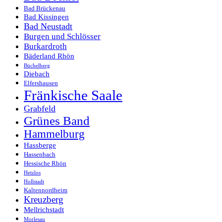
Bad Brückenau
Bad Kissingen
Bad Neustadt
Burgen und Schlösser
Burkardroth
Bäderland Rhön
Büchelberg
Diebach
Elfershausen
Fränkische Saale
Grabfeld
Grünes Band
Hammelburg
Hassberge
Hassenbach
Hessische Rhön
Hetzlos
Hollstadt
Kaltennordheim
Kreuzberg
Mellrichstadt
Morlesau