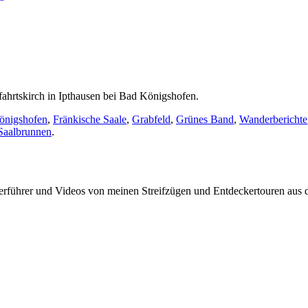
fahrtskirch in Ipthausen bei Bad Königshofen.
önigshofen
,
Fränkische Saale
,
Grabfeld
,
Grünes Band
,
Wanderberichte
Saalbrunnen
.
rführer und Videos von meinen Streifzügen und Entdeckertouren aus d