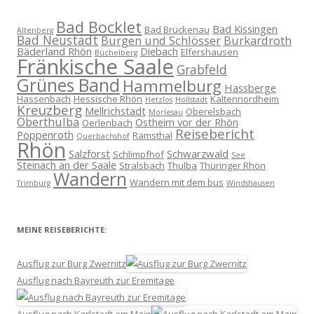
Bad Bocklet
Bad Kissingen
Bad Brückenau
Altenberg
Bad Neustadt
Burgen und Schlösser
Burkardroth
Bäderland Rhön
Diebach
Elfershausen
Büchelberg
Fränkische Saale
Grabfeld
Grünes Band
Hammelburg
Hassberge
Hassenbach
Hessische Rhön
Kaltennordheim
Hetzlos
Hollstadt
Kreuzberg
Mellrichstadt
Oberelsbach
Morlesau
Oberthulba
Ostheim vor der Rhön
Oerlenbach
Reisebericht
Poppenroth
Ramsthal
Querbachshof
Rhön
Salzforst
Schwarzwald
Schlimpfhof
See
Steinach an der Saale
Stralsbach
Thulba
Thüringer Rhön
Wandern
Wandern mit dem bus
Trimburg
Windshausen
MEINE REISEBERICHTE:
Ausflug zur Burg Zwernitz
Ausflug nach Bayreuth zur Eremitage